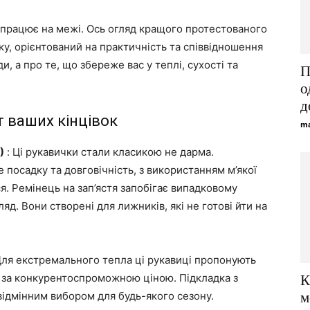
 працює на межі. Ось огляд кращого протестованого
ку, орієнтований на практичність та співвідношення
и, а про те, що збереже вас у теплі, сухості та
П
о
д
т ваших кінцівок
ma
)
: Ці рукавички стали класикою не дарма.
посадку та довговічність, з використанням м’якої
я. Ремінець на зап’ястя запобігає випадковому
яд. Вони створені для лижників, які не готові йти на
Для екстремального тепла ці рукавиці пропонують
 за конкурентоспроможною ціною. Підкладка з
К
відмінним вибором для будь-якого сезону.
м