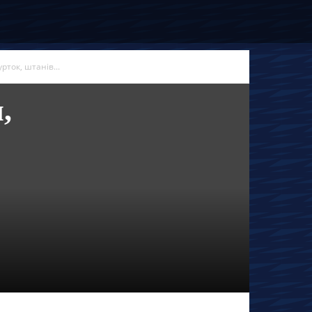
ток, штанів...
,