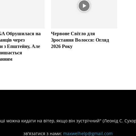
GA Обрушилася на
Червоне Світло для
анців через
Зростання Волосся: Огляд
и з Епштейну, Але
2026 Року
лишається
анним
оші можна кидати на вітер, якщо він зустрічний" (Леонід С. Сухо
зв'язатися з нами:
maxwelhelp@gmail.com