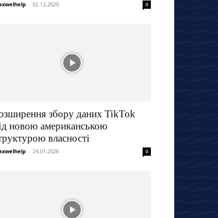
xwelhelp
-
02.12.2020
0
озширення збору даних TikTok
ід новою американською
труктурою власності
xwelhelp
-
24.01.2026
0