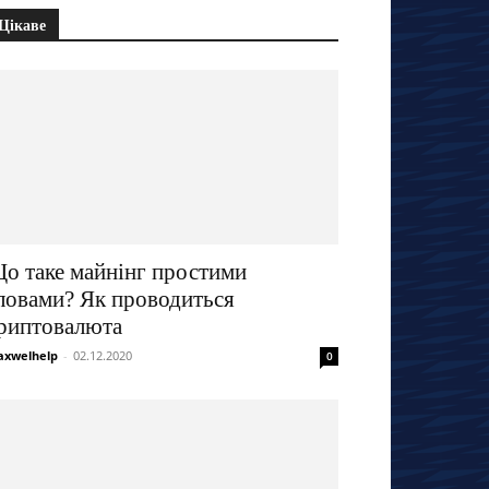
Цікаве
о таке майнінг простими
ловами? Як проводиться
риптовалюта
xwelhelp
-
02.12.2020
0