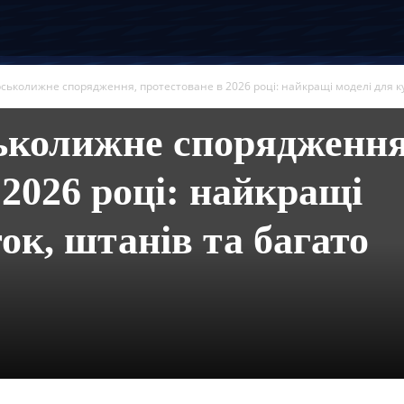
ськолижне спорядження, протестоване в 2026 році: найкращі моделі для кур
ьколижне спорядження
 2026 році: найкращі
ок, штанів та багато