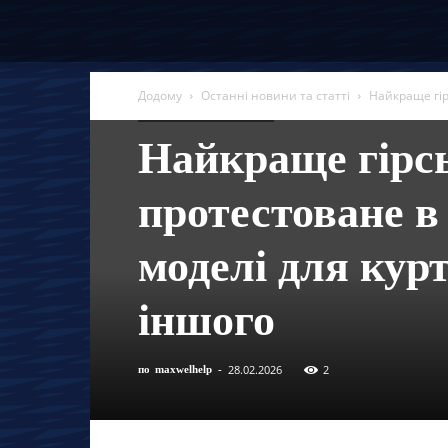
Додому
Останні новини та статті
Найкраще гір
Останні новини та статті
Найкраще гірс
протестоване в
моделі для курт
іншого
28.02.2026
2
по
maxwelhelp
-