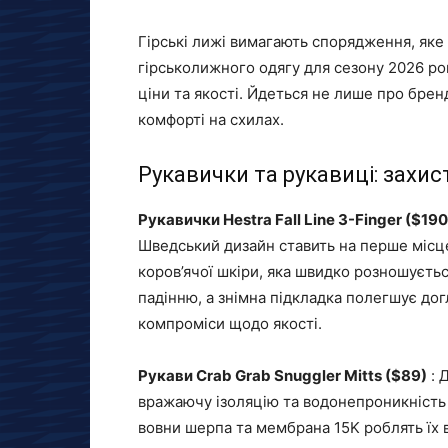
Гірські лижі вимагають спорядження, яке
гірськолижного одягу для сезону 2026 ро
ціни та якості. Йдеться не лише про бренд
комфорті на схилах.
Рукавички та рукавиці: захис
Рукавички Hestra Fall Line 3-Finger ($190
Шведський дизайн ставить на перше місце 
коров’ячої шкіри, яка швидко розношуєтьс
падінню, а знімна підкладка полегшує догл
компроміси щодо якості.
Рукави Crab Grab Snuggler Mitts ($89)
: 
вражаючу ізоляцію та водонепроникність
вовни шерпа та мембрана 15K роблять їх 