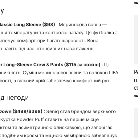
ma
ту
lassic Long Sleeve ($98)
: Мериносова вовна —
ння температури та контролю запаху. Ця футболка з
езпечує комфорт при багатошаровості. Вона
о навіть під час інтенсивних навантажень.
er Long-Sleeve Crew & Pants ($115 за кожне)
: Ці
Р
оникність. Суміш мериносової вовни та волокон LIFA
п
вості, а вільний крій забезпечує комфортний рух.
с
ma
ід негоди
 Down ($498/$398)
: Seniq став брендом верхнього
 Куртка Powder Puff ставить на перше місце
ктом та асиметричною блискавкою, що запобігає
чкоподібним кроєм та міцною мембраною забезпечує