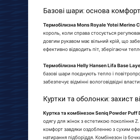
Базові шари: основа комфор
Термобілизна Mons Royale Yotei Merino C
король, коли справа стосується регулюва
довгим рукавом має вільний крій, що заб
ефективно відводить піт, зберігаючи тепл
Термобілизна Helly Hansen Lifa Base Lay
базові шари поєднують тепло і повітропр
забезпечує відмінні вологовідвідні власти
Куртки та оболонки: захист в
Куртка та комбінезон Seniq Powder Puff
одягу для жінок з естетикою покоління Z.
комфорт завдяки оздобленню з сухим ефе
натирання підборіддя. Комбінезон із бо