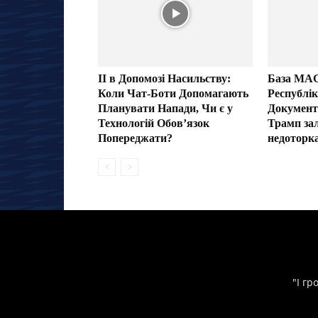
ІІ в Допомозі Насильству:
База MA
Коли Чат-Боти Допомагають
Республік
Планувати Напади, Чи є у
Документ
Технологій Обов’язок
Трамп за
Попереджати?
недоторк
"І гр