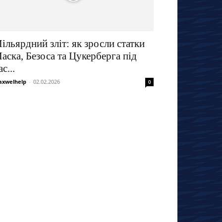
ільярдний зліт: як зросли статки
аска, Безоса та Цукерберга під
ас...
xwelhelp
-
02.02.2026
0