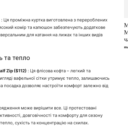
: Ця проміжна куртка виготовлена ​​з перероблених
М
 Високий комір та капюшон забезпечують додаткове
М
іверсальним для катання на лижах та інших видів
ч
ma
ь та тепло
lf Zip ($112)
: Ця флісова кофта – легкий та
вигляді вафельної сітки утримує тепло, залишаючись
а посадка дозволяє настроїти комфорт залежно від
орядження може вирішити все. Ці протестовані
тивності, довговічності та комфорту для сезону
тепло, сухість та концентрацію на схилах.