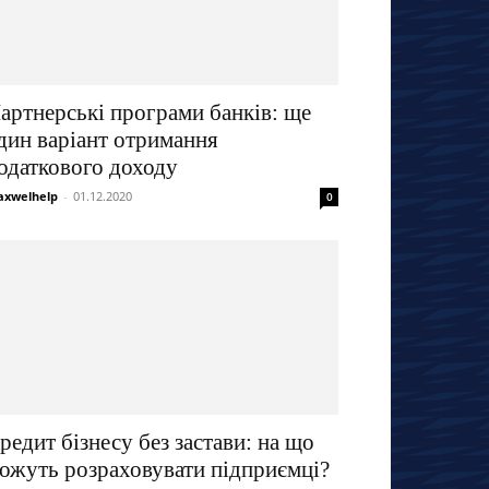
артнерські програми банків: ще
дин варіант отримання
одаткового доходу
xwelhelp
-
01.12.2020
0
редит бізнесу без застави: на що
ожуть розраховувати підприємці?