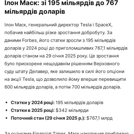
Ілон Маск: зі 195 мільярдів до 767
мільярдів доларів
Ілон Маск, генеральний директор Tesla і SpaceX,
побачив найбільш різке зростання добробуту. За
даними Forbes, його статки зросли з 195 мільярдів
доларів у 2024 році до приголомшливих 767,1 мільярдів
доларів станом на 29 січня 2025 року. Це зростання
було прискорене нещодавнім рішенням Верховного
суду штату Делавер, яке залишило в силі його опціони
на акції Tesla, що дозволило йому вперше перевищити
600 мільярдів доларів, а потім 700 мільярдів доларів.
Статки у 2024 році:
195 мільярдів доларів
Статки в 2025 році:
$342 мільярди
Поточний стан (29 січня 2025 р.):
$767,1 млрд
За оцінками Financial Times, Маск накопичив приблизно