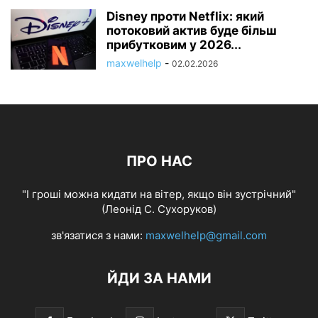
Disney проти Netflix: який
потоковий актив буде більш
прибутковим у 2026...
maxwelhelp
-
02.02.2026
ПРО НАС
"І гроші можна кидати на вітер, якщо він зустрічний"
(Леонід С. Сухоруков)
зв'язатися з нами:
maxwelhelp@gmail.com
ЙДИ ЗА НАМИ