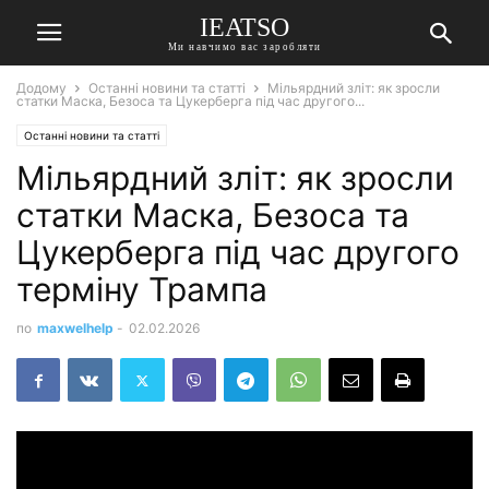
IEATSO
Ми навчимо вас заробляти
Додому
Останні новини та статті
Мільярдний зліт: як зросли
статки Маска, Безоса та Цукерберга під час другого...
Останні новини та статті
Мільярдний зліт: як зросли
статки Маска, Безоса та
Цукерберга під час другого
терміну Трампа
по
maxwelhelp
-
02.02.2026