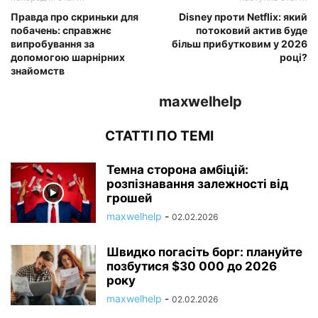
Правда про скриньки для
Disney проти Netflix: який
побачень: справжнє
потоковий актив буде
випробування за
більш прибутковим у 2026
допомогою шарнірних
році?
знайомств
maxwelhelp
СТАТТІ ПО ТЕМІ
Темна сторона амбіцій:
розпізнавання залежності від
грошей
maxwelhelp
-
02.02.2026
Швидко погасіть борг: плануйте
позбутися $30 000 до 2026
року
maxwelhelp
-
02.02.2026