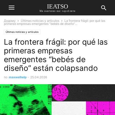
IEATSO
Ми навчимо вас заробляти
Додому
Últimas noticias y artículos
La frontera frágil: por qué las
primeras empresas emergentes “bebés de diseño”...
Últimas noticias y artículos
La frontera frágil: por qué las
primeras empresas
emergentes “bebés de
diseño” están colapsando
по
maxwelhelp
-
25.04.2026