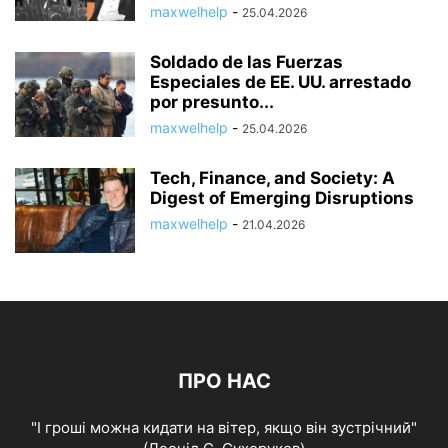
maxwelhelp
-
25.04.2026
Soldado de las Fuerzas
Especiales de EE. UU. arrestado
por presunto...
maxwelhelp
-
25.04.2026
Tech, Finance, and Society: A
Digest of Emerging Disruptions
maxwelhelp
-
21.04.2026
ПРО НАС
"І гроші можна кидати на вітер, якщо він зустрічний"