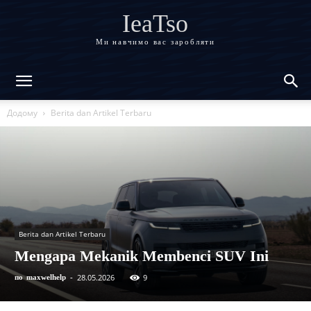
IeaTso
Ми навчимо вас заробляти
Додому
Berita dan Artikel Terbaru
Berita dan Artikel Terbaru
Mengapa Mekanik Membenci SUV Ini
28.05.2026
9
по
maxwelhelp
-