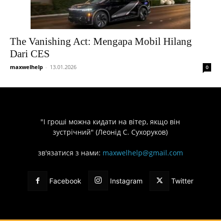
The Vanishing Act: Mengapa Mobil Hilang
Dari CES
maxwelhelp
-
13.01.2026
0
"І гроші можна кидати на вітер, якщо він
зустрічний" (Леонід С. Сухоруков)
зв'язатися з нами:
maxwelhelp@gmail.com
Facebook
Instagram
Twitter