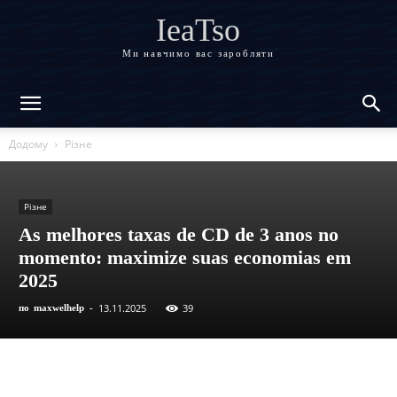
IeaTso
Ми навчимо вас заробляти
Додому
Різне
Різне
As melhores taxas de CD de 3 anos no
momento: maximize suas economias em
2025
13.11.2025
39
по
maxwelhelp
-