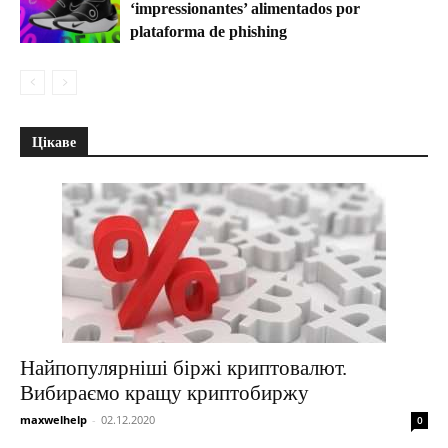
‘impressionantes’ alimentados por
plataforma de phishing
Цікаве
Найпопулярніші біржі криптовалют.
Вибираємо кращу криптобиржу
maxwelhelp
-
02.12.2020
0