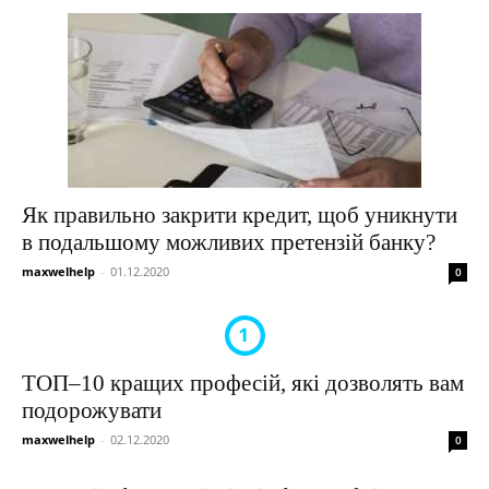
Як правильно закрити кредит, щоб уникнути
в подальшому можливих претензій банку?
maxwelhelp
-
01.12.2020
0
ТОП–10 кращих професій, які дозволять вам
подорожувати
maxwelhelp
-
02.12.2020
0