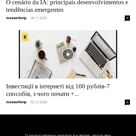
O cenário da IA: principais desenvolvimentos e
tendências emergentes
maxwelhelp
-
08.11.2025
0
Інвестиції в інтернеті від 100 рублів-7
способів, з чого почати +...
maxwelhelp
-
02.12.2020
0
"І гроші можна кидати на вітер, якщо він