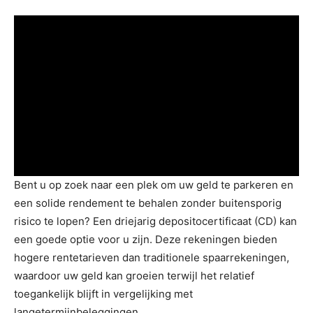
Bent u op zoek naar een plek om uw geld te parkeren en
een solide rendement te behalen zonder buitensporig
risico te lopen? Een driejarig depositocertificaat (CD) kan
een goede optie voor u zijn. Deze rekeningen bieden
hogere rentetarieven dan traditionele spaarrekeningen,
waardoor uw geld kan groeien terwijl het relatief
toegankelijk blijft in vergelijking met
langetermijnbeleggingen.