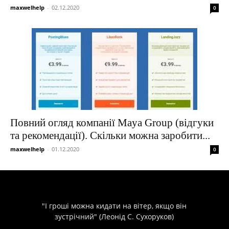
maxwelhelp
-
02.12.2020
0
Повний огляд компанії Maya Group (відгуки
та рекомендації). Скільки можна заробити...
maxwelhelp
-
01.12.2020
0
"І гроші можна кидати на вітер, якщо він
зустрічний" (Леонід С. Сухоруков)