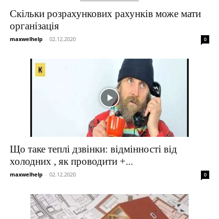
Скільки розрахункових рахунків може мати
організація
maxwelhelp
-
02.12.2020
0
Що таке теплі дзвінки: відмінності від
холодних , як проводити +...
maxwelhelp
-
02.12.2020
0