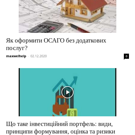
Як оформити ОСАГО без додаткових
послуг?
maxwelhelp
-
02.12.2020
0
Що таке інвестиційний портфель: види,
принципи формування, оцінка та ризики