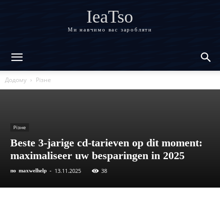
IeaTso
Ми навчимо вас заробляти
Додому
Різне
Різне
Beste 3-jarige cd-tarieven op dit moment:
maximaliseer uw besparingen in 2025
13.11.2025
38
по
maxwelhelp
-