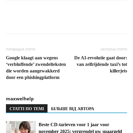
попередня стаття
наступна стаття
Google klaagt aan wegens
De AI-revolutie gaat door:
‘verbluffende’ zwendelteksten
van zelfrijdende taxi’s tot
die worden aangewakkerd
killerjets
door een phishingplatform
maxwelhelp
СТАТТІ ПО ТЕМІ
БІЛЬШЕ ВІД АВТОРА
Beste CD-tarieven voor 1 jaar voor
november 2025: vergrendel uw spaargeld