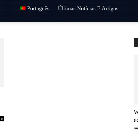
Português
Últimas Notícias E Artigos
W
e
0
ma