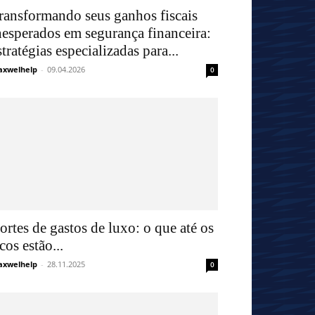
ransformando seus ganhos fiscais
nesperados em segurança financeira:
stratégias especializadas para...
xwelhelp
-
09.04.2026
0
ortes de gastos de luxo: o que até os
icos estão...
xwelhelp
-
28.11.2025
0