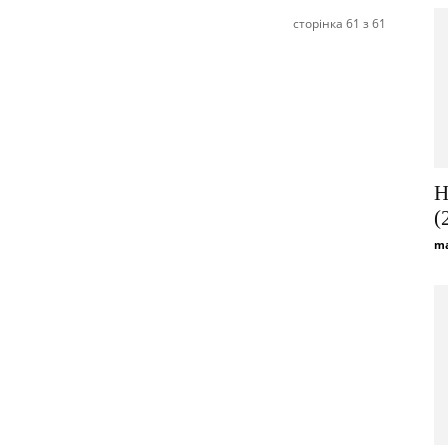
сторінка 61 з 61
Н
(
ma