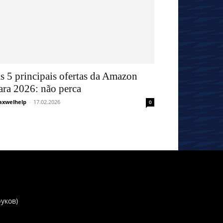
s 5 principais ofertas da Amazon
ara 2026: não perca
xwelhelp
-
17.02.2026
0
руков)