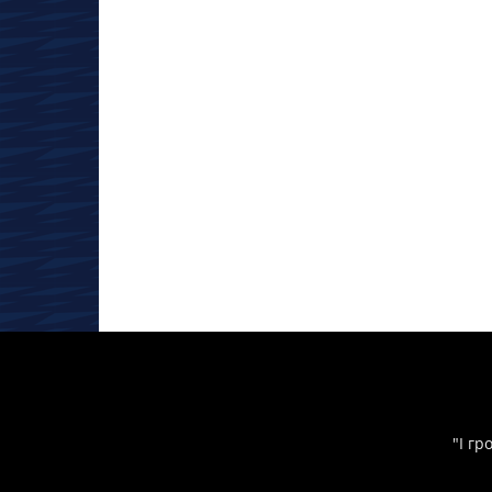
"І гр