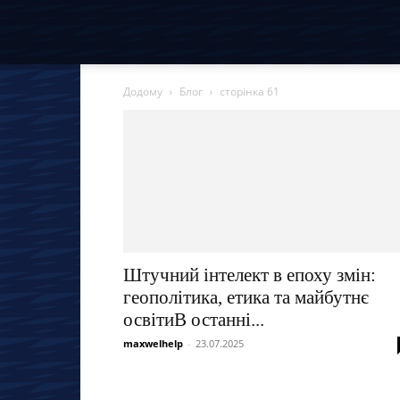
Додому
Блог
сторінка 61
Штучний інтелект в епоху змін:
геополітика, етика та майбутнє
освітиВ останні...
maxwelhelp
-
23.07.2025