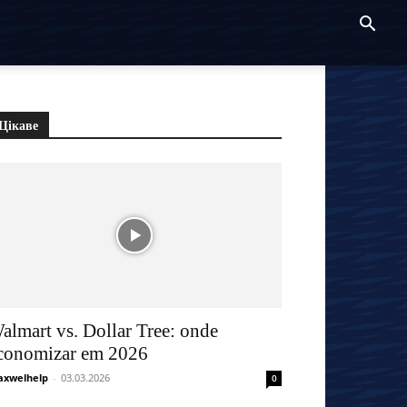
Цікаве
almart vs. Dollar Tree: onde
conomizar em 2026
xwelhelp
-
03.03.2026
0