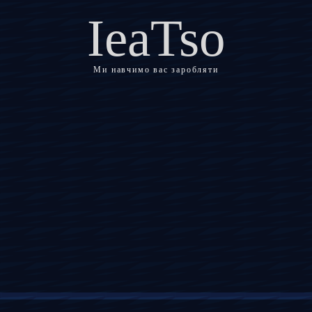
IeaTso
Ми навчимо вас заробляти