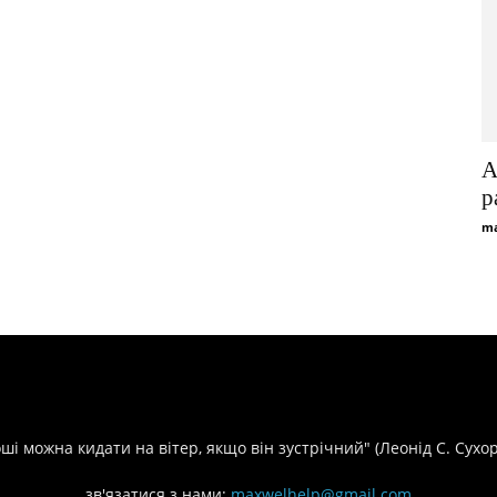
A
p
ma
оші можна кидати на вітер, якщо він зустрічний" (Леонід С. Сухо
зв'язатися з нами:
maxwelhelp@gmail.com