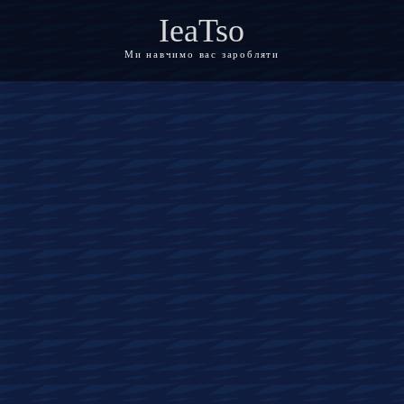
IeaTso
Ми навчимо вас заробляти