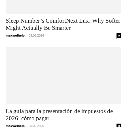
Sleep Number’s ComfortNext Lux: Why Softer
Might Actually Be Smarter
maxwelhelp
-
08.05.2026
0
La guía para la presentación de impuestos de
2026: cómo pagar...
maxwelhelp
-
20.02.2026
0