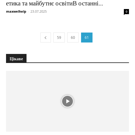
етика та майбутнє освітиВ останні...
maxwelhelp
-
23.07.2025
0
59
60
61
Цікаве