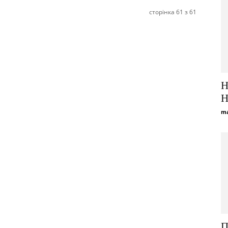
сторінка 61 з 61
H
H
ma
П