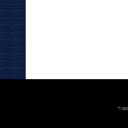
"І гр