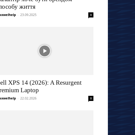
пособу життя
xwelhelp
-
23.09.2025
0
ell XPS 14 (2026): A Resurgent
remium Laptop
xwelhelp
-
22.02.2026
0