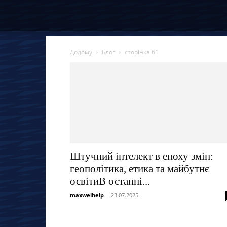
Додому
Блог
сторінка 61
Штучний інтелект в епоху змін:
геополітика, етика та майбутнє
освітиВ останні...
maxwelhelp
-
23.07.2025