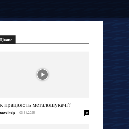
Цікаве
к працюють металошукачі?
xwelhelp
-
03.11.2025
0