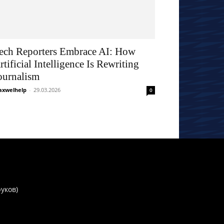
ech Reporters Embrace AI: How
rtificial Intelligence Is Rewriting
ournalism
xwelhelp
-
29.03.2026
0
руков)