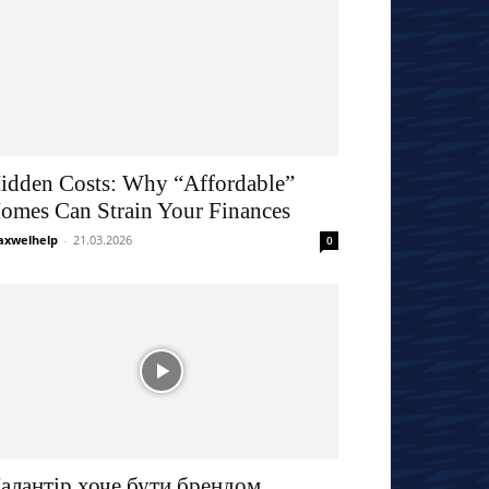
idden Costs: Why “Affordable”
omes Can Strain Your Finances
xwelhelp
-
21.03.2026
0
алантір хоче бути брендом