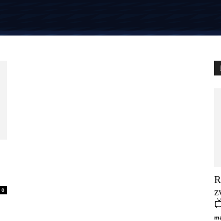
R
z
0

ma