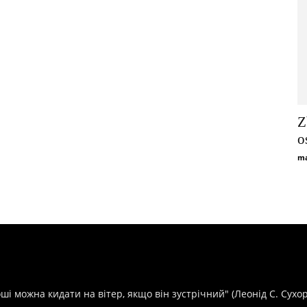
Z
o
ma
оші можна кидати на вітер, якщо він зустрічний" (Леонід С. Сухо