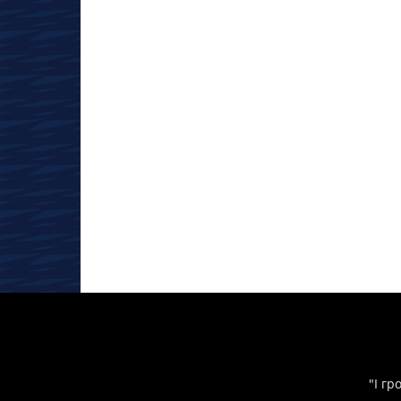
"І гр