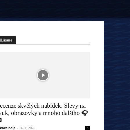
Цікаве
ecenze skvělých nabídek: Slevy na
vuk, obrazovky a mnoho dalšího 🎧

xwelhelp
-
26.03.2026
0