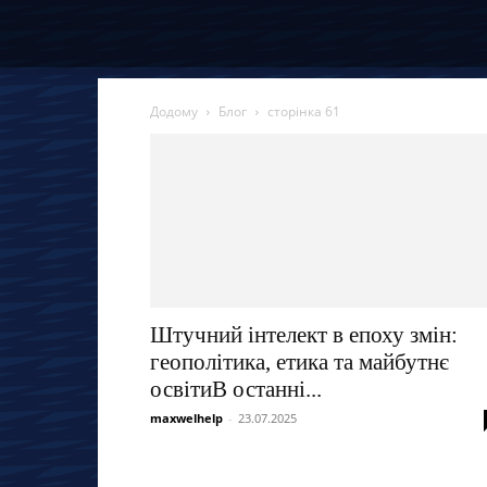
Додому
Блог
сторінка 61
Штучний інтелект в епоху змін:
геополітика, етика та майбутнє
освітиВ останні...
maxwelhelp
-
23.07.2025