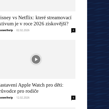
isney vs Netflix: které streamovací
ktivum je v roce 2026 ziskovější?
xwelhelp
-
02.02.2026
0
astavení Apple Watch pro děti:
růvodce pro rodiče
xwelhelp
-
12.02.2026
0