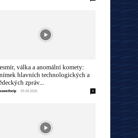
esmír, válka a anomální komety:
nímek hlavních technologických a
ědeckých zpráv...
xwelhelp
-
05.04.2026
0