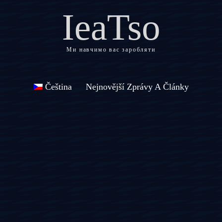
IeaTso
Ми навчимо вас заробляти
Čeština
Nejnovější Zprávy A Články