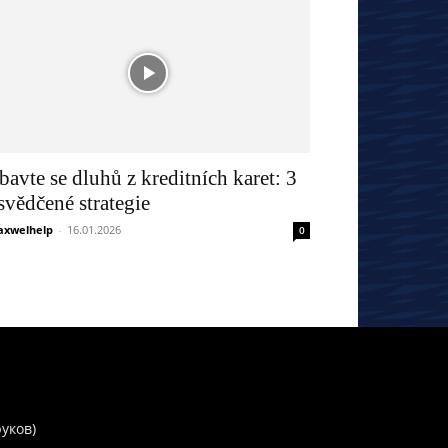
bavte se dluhů z kreditních karet: 3
svědčené strategie
xwelhelp
-
16.01.2026
0
руков)