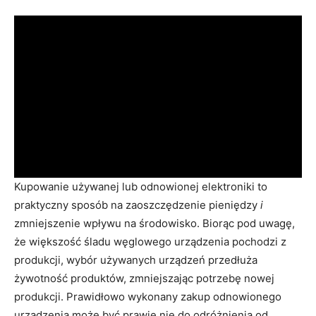
Kupowanie używanej lub odnowionej elektroniki to
praktyczny sposób na zaoszczędzenie pieniędzy
i
zmniejszenie wpływu na środowisko. Biorąc pod uwagę,
że większość śladu węglowego urządzenia pochodzi z
produkcji, wybór używanych urządzeń przedłuża
żywotność produktów, zmniejszając potrzebę nowej
produkcji. Prawidłowo wykonany zakup odnowionego
urządzenia może być prawie nie do odróżnienia od