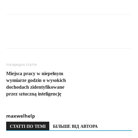
попередня стаття
Miejsca pracy w niepełnym
wymiarze godzin o wysokich
dochodach zidentyfikowane
przez sztuczną inteligencję
maxwelhelp
СТАТТІ ПО ТЕМІ
БІЛЬШЕ ВІД АВТОРА