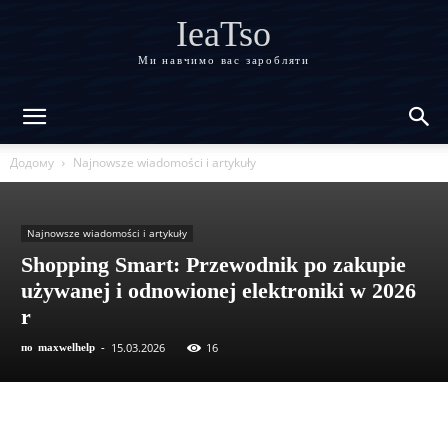
IeaTso
Ми навчимо вас заробляти
Додому
Najnowsze wiadomości i artykuły
Najnowsze wiadomości i artykuły
Shopping Smart: Przewodnik po zakupie
używanej i odnowionej elektroniki w 2026
r
15.03.2026
16
по
maxwelhelp
-