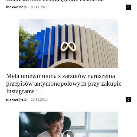
maxwelhelp
-
06.11.2025
0
Meta uniewinniona z zarzutów naruszenia
przepisów antymonopolowych przy zakupie
Instagrama i...
maxwelhelp
-
20.11.2025
0