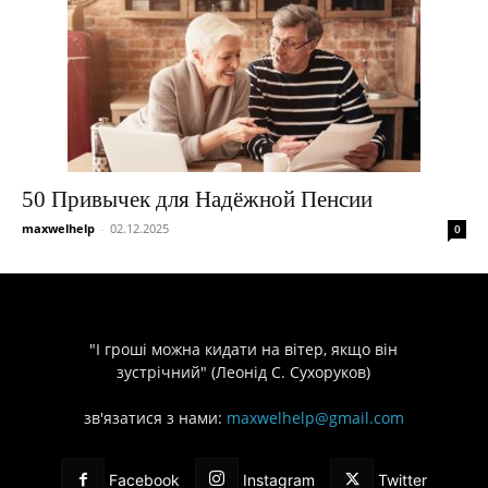
50 Привычек для Надёжной Пенсии
maxwelhelp
-
02.12.2025
0
"І гроші можна кидати на вітер, якщо він
зустрічний" (Леонід С. Сухоруков)
зв'язатися з нами:
maxwelhelp@gmail.com
Facebook
Instagram
Twitter