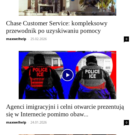
Chase Customer Service: kompleksowy
przewodnik po uzyskiwaniu pomocy
maxwelhelp
-
25.02.2026
0
Agenci imigracyjni i celni otwarcie prezentują
się w Internecie pomimo obaw...
maxwelhelp
-
24.01.2026
0