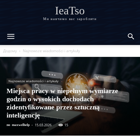
IeaTso
Ми навчимо вас заробляти
Додому
Najnowsze wiadomości i artykuły
Najnowsze wiadomości i artykuły
Miejsca pracy w niepełnym wymiarze
godzin o wysokich dochodach
zidentyfikowane przez sztuczną
inteligencję
15.03.2026
15
по
maxwelhelp
-