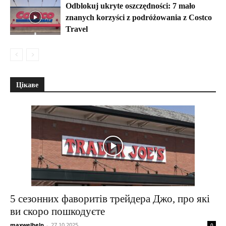
Odblokuj ukryte oszczędności: 7 mało
znanych korzyści z podróżowania z Costco
Travel
Цікаве
5 сезонних фаворитів трейдера Джо, про які
ви скоро пошкодуєте
maxwelhelp
-
27.10.2025
0