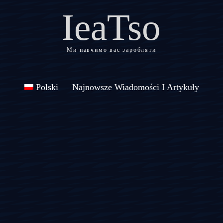
IeaTso
Ми навчимо вас заробляти
Polski
Najnowsze Wiadomości I Artykuły