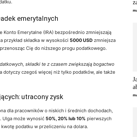
z
datku.
ma
kładek emerytalnych
ne Konto Emerytalne (IRA) bezpośrednio zmniejszają
a przykład składka w wysokości
5000 USD
zmniejsza
e przenosząc Cię do niższego progu podatkowego.
atkowych, składki te z czasem zwiększają bogactwo
ta dotyczy czegoś więcej niż tylko podatków, ale także
J
a
ma
ących: utracony zysk
na dla pracowników o niskich i średnich dochodach,
ne. Ulga może wynosić
50%, 20% lub 10%
pierwszych
 kwotę podatku w przeliczeniu na dolara.