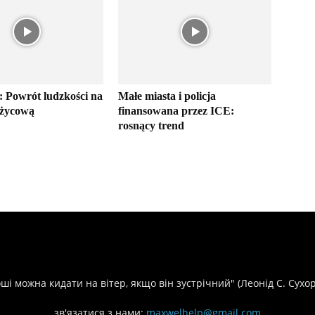
: Powrót ludzkości na
Małe miasta i policja
ężycową
finansowana przez ICE:
rosnący trend
оші можна кидати на вітер, якщо він зустрічний" (Леонід С. Сухо
зв'язатися з нами:
maxwelhelp@gmail.com