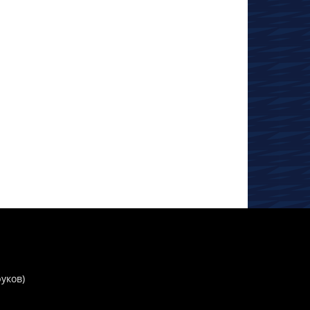
руков)