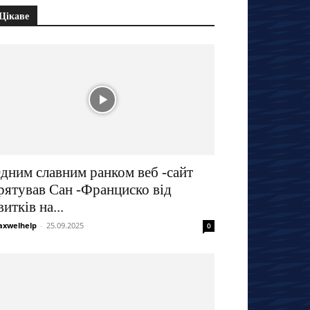
Цікаве
дним славним ранком веб -сайт
рятував Сан -Франциско від
витків на...
xwelhelp
-
25.09.2025
0