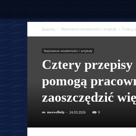
Додому
Najnowsze wiadomości i artykuły
Cztery 
Najnowsze wiadomości i artykuły
Cztery przepisy
pomogą pracowni
zaoszczędzić wię
24.03.2026
9
по
maxwelhelp
-