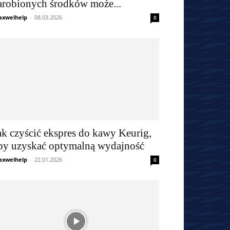
arobionych środków może...
xwelhelp
-
08.03.2026
0
ak czyścić ekspres do kawy Keurig,
by uzyskać optymalną wydajność
xwelhelp
-
22.01.2026
0