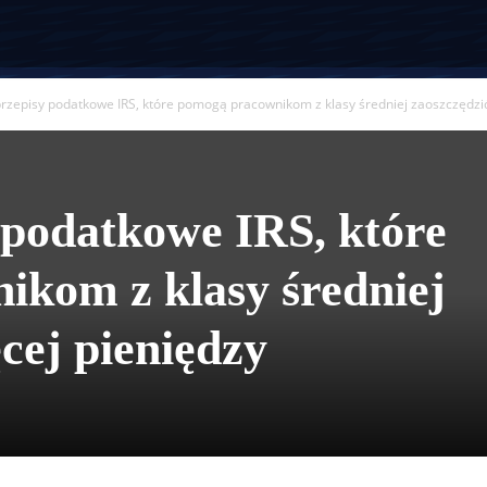
przepisy podatkowe IRS, które pomogą pracownikom z klasy średniej zaoszczędzić 
 podatkowe IRS, które
kom z klasy średniej
cej pieniędzy