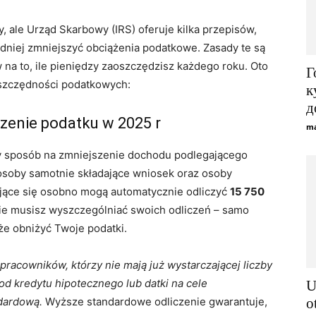
 ale Urząd Skarbowy (IRS) oferuje kilka przepisów,
niej zmniejszyć obciążenia podatkowe. Zasady te są
na to, ile pieniędzy zaoszczędzisz każdego roku. Oto
Г
oszczędności podatkowych:
к
д
zenie podatku w 2025 r
ma
y sposób na zmniejszenie dochodu podlegającego
soby samotnie składające wniosek oraz osoby
ające się osobno mogą automatycznie odliczyć
15 750
ie musisz wyszczególniać swoich odliczeń – samo
że obniżyć Twoje podatki.
pracowników, którzy nie mają już wystarczającej liczby
od kredytu hipotecznego lub datki na cele
U
dardową.
Wyższe standardowe odliczenie gwarantuje,
o