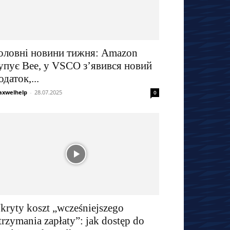
оловні новини тижня: Amazon
упує Bee, у VSCO з’явився новий
одаток,...
xwelhelp
-
28.07.2025
0
kryty koszt „wcześniejszego
trzymania zapłaty”: jak dostęp do