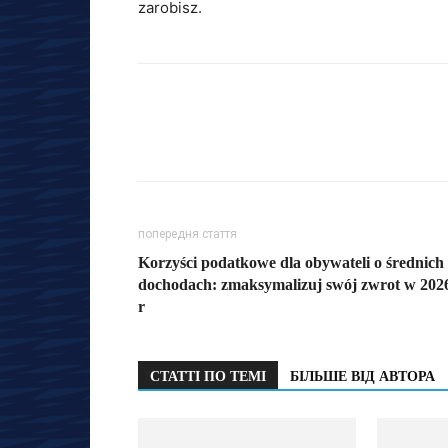
zarobisz.
попередня стаття
Korzyści podatkowe dla obywateli o średnich
dochodach: zmaksymalizuj swój zwrot w 202
r
СТАТТІ ПО ТЕМІ
БІЛЬШЕ ВІД АВТОРА