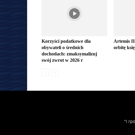
Korzyści podatkowe dla
Artemis II
obywateli o średnich
orbitę ksi
dochodach: zmaksymalizuj
swój zwrot w 2026 r
"І гр