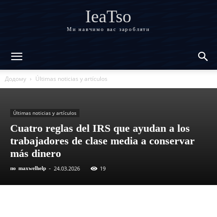
IeaTso
Ми навчимо вас заробляти
Додому
Últimas noticias y artículos
Últimas noticias y artículos
Cuatro reglas del IRS que ayudan a los
trabajadores de clase media a conservar
más dinero
24.03.2026
19
по
maxwelhelp
-