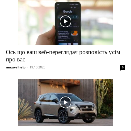
Ось що ваш веб-переглядач розповість усім
про вас
maxwelhelp
-
19.10.2025
0