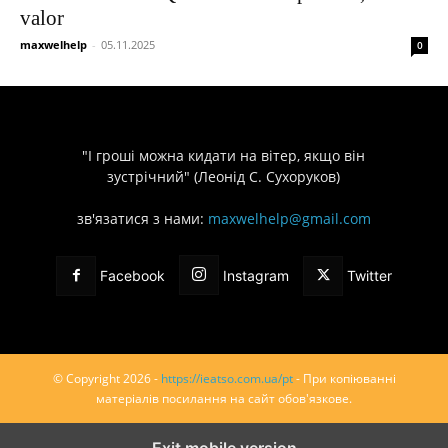
valor
maxwelhelp
-
05.11.2025
0
"І гроші можна кидати на вітер, якщо він
зустрічний" (Леонід С. Сухоруков)
зв'язатися з нами:
maxwelhelp@gmail.com
Facebook
Instagram
Twitter
© Copyright 2026 -
https://ieatso.com.ua/pt
- При копіюванні
матеріалів посилання на сайт обов'язкове.
Exit mobile version