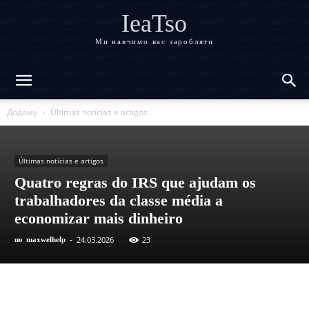
IeaTso
Ми навчимо вас заробляти
Додому
Últimas notícias e artigos
Últimas notícias e artigos
Quatro regras do IRS que ajudam os
trabalhadores da classe média a
economizar mais dinheiro
24.03.2026
23
по
maxwelhelp
-