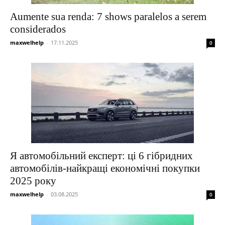
Aumente sua renda: 7 shows paralelos a serem
considerados
maxwelhelp
-
17.11.2025
0
Я автомобільний експерт: ці 6 гібридних
автомобілів-найкращі економічні покупки
2025 року
maxwelhelp
-
03.08.2025
0