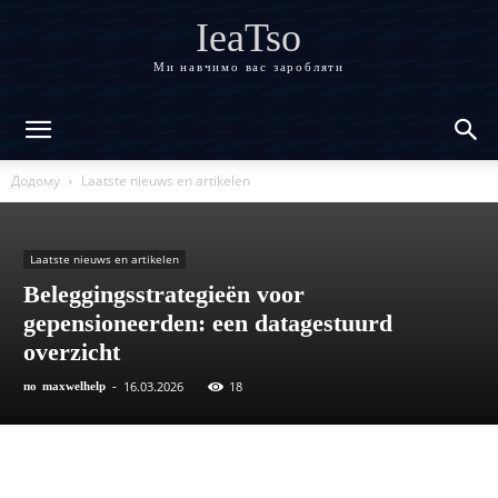
IeaTso
Ми навчимо вас заробляти
Додому
Laatste nieuws en artikelen
Laatste nieuws en artikelen
Beleggingsstrategieën voor
gepensioneerden: een datagestuurd
overzicht
16.03.2026
18
по
maxwelhelp
-