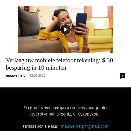
Verlaag uw mobiele telefoonrekening: $ 30
besparing in 10 minuten
maxwelhelp
-
12.03.2026
0
"І гроші можна кидати на вітер, якщо він
зустрічний" (Леонід С. Сухоруков)
зв'язатися з нами:
maxwelhelp@gmail.com