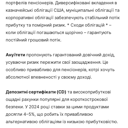
портфелів пенсіонерів. Диверсифіковані вкладення в
казначейські облігації США, муніципальні облігації та
корпоративні облігації забезпечують стабільний потік
прибутку та помірний ризик. * Сходи облігацій * –
коли облігації погашаються щорічно – гарантують
постійний грошовий потік.
Ануїтети
пропонують гарантований довічний дохід,
усуваючи ризик пережити свої заощадження. Це
особливо привабливо для пенсіонерів, котрі хочуть
абсолютної впевненості у своєму доході.
Депозитні сертифікати (CD)
та високоприбуткові
ощадні рахунки популярні для короткострокової
безпеки. У 2024 році ставки за цими продуктами
досягли 4–5%, що робить їх привабливою
альтернативою облігаціям із низькою прибутковістю.