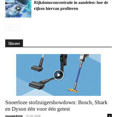
Rijkdomsconcentratie in aandelen: hoe de
rijken hiervan profiteren
Цікаве
Snoerloze stofzuigershowdown: Bosch, Shark
en Dyson één voor één getest
maxwelhelp
-
01.02.2026
0