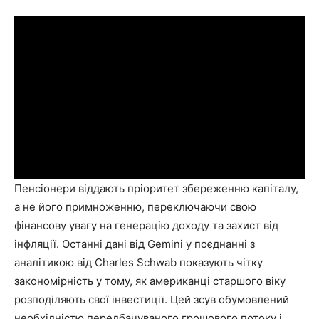
Пенсіонери віддають пріоритет збереженню капіталу,
а не його примноженню, переключаючи свою
фінансову увагу на генерацію доходу та захист від
інфляції. Останні дані від Gemini у поєднанні з
аналітикою від Charles Schwab показують чітку
закономірність у тому, як американці старшого віку
розподіляють свої інвестиції. Цей зсув обумовлений
необхідністю передбачуваного грошового потоку і