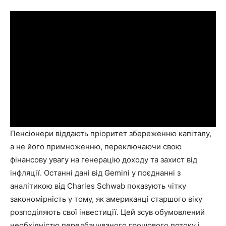
Пенсіонери віддають пріоритет збереженню капіталу,
а не його примноженню, переключаючи свою
фінансову увагу на генерацію доходу та захист від
інфляції. Останні дані від Gemini у поєднанні з
аналітикою від Charles Schwab показують чітку
закономірність у тому, як американці старшого віку
розподіляють свої інвестиції. Цей зсув обумовлений
необхідністю передбачуваного грошового потоку і