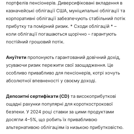
портфелів пенсіонерів. Диверсифіковані вкладення в
казначейські облігації США, муніципальні облігації та
корпоративні облігації забезпечують стабільний потік
прибутку та помірний ризик. * Сходи облігацій * –
коли облігації погашаються щорічно – гарантують
постійний грошовий потік.
Ануїтети
пропонують гарантований довічний дохід,
усуваючи ризик пережити свої заощадження. Це
особливо привабливо для пенсіонерів, котрі хочуть
абсолютної впевненості у своєму доході.
Депозитні сертифікати (CD)
та високоприбуткові
ощадні рахунки популярні для короткострокової
безпеки. У 2024 році ставки за цими продуктами
досягли 4–5%, що робить їх привабливою
альтернативою облігаціям із низькою прибутковістю.