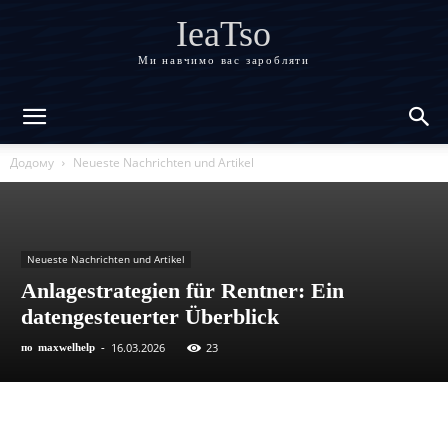
IeaTso
Ми навчимо вас заробляти
Додому
Neueste Nachrichten und Artikel
Neueste Nachrichten und Artikel
Anlagestrategien für Rentner: Ein
datengesteuerter Überblick
16.03.2026
23
по
maxwelhelp
-