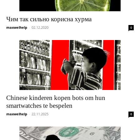
Чим так сильно корисна хурма
maxwelhelp
-
02.12.2020
0
Chinese kinderen kopen bots om hun
smartwatches te bespelen
maxwelhelp
-
22.11.2025
0