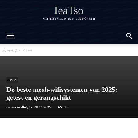
IeaTso
Ми навчимо вас заробляти
Додому
Різне
Різне
De beste mesh-wifisystemen van 2025:
getest en gerangschikt
29.11.2025
30
по
maxwelhelp
-