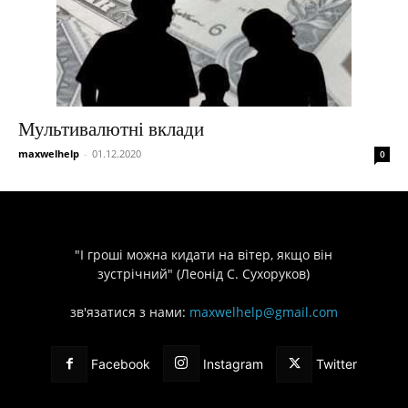
Мультивалютні вклади
maxwelhelp
-
01.12.2020
0
"І гроші можна кидати на вітер, якщо він
зустрічний" (Леонід С. Сухоруков)
зв'язатися з нами:
maxwelhelp@gmail.com
Facebook
Instagram
Twitter