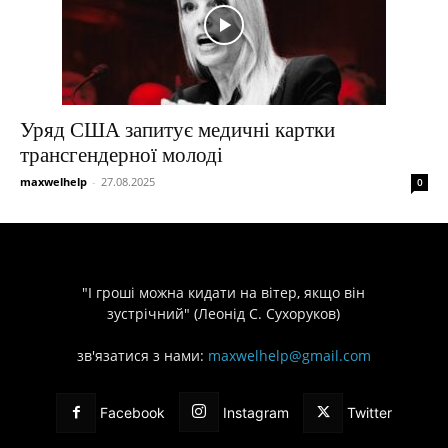
Уряд США запитує медичні картки
трансгендерної молоді
maxwelhelp
-
27.08.2025
0
"І гроші можна кидати на вітер, якщо він
зустрічний" (Леонід С. Сухоруков)
зв'язатися з нами:
maxwelhelp@gmail.com
Facebook
Instagram
Twitter