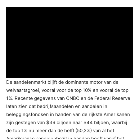
De aandelenmarkt blijft de dominante motor van de
welvaartsgroei, vooral voor de top 10% en vooral de top
1%. Recente gegevens van CNBC en de Federal Reserve
laten zien dat bedrijfsaandelen en aandelen in
beleggingsfondsen in handen van de rijkste Amerikanen
zijn gestegen van $39 biljoen naar $44 biljoen, waarbij
de top 1% nu meer dan de helft (50,2%) van al het
Amerikaanse aandelenbezit in handen heeft vanaf het