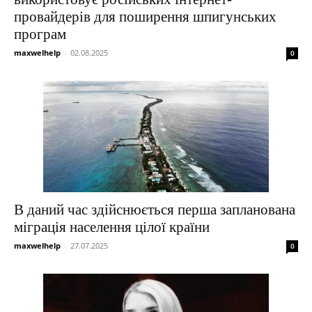
провайдерів для поширення шпигунських
програм
maxwelhelp
-
02.08.2025
0
В даний час здійснюється перша запланована
міграція населення цілої країни
maxwelhelp
-
27.07.2025
0