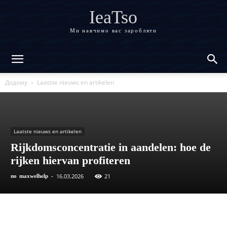
IeaTso
Ми навчимо вас заробляти
Додому
Laatste nieuws en artikelen
Laatste nieuws en artikelen
Rijkdomsconcentratie in aandelen: hoe de
rijken hiervan profiteren
16.03.2026
21
по
maxwelhelp
-