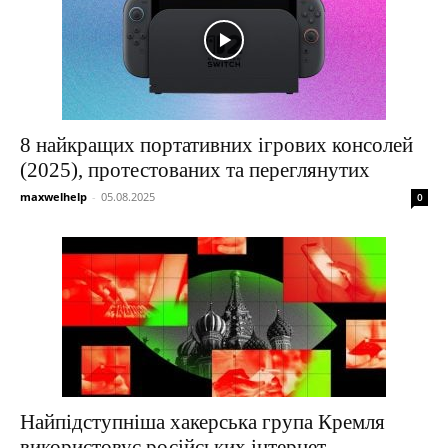
8 найкращих портативних ігрових консолей
(2025), протестованих та переглянутих
maxwelhelp
-
05.08.2025
0
Найпідступніша хакерська група Кремля
використовує російських інтернет-