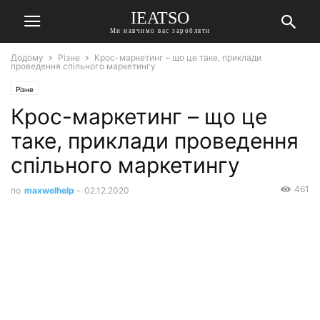
IEATSO
Ми навчимо вас заробляти
Додому
Різне
Крос-маркетинг – що це таке, приклади
проведення спільного маркетингу
Різне
Крос-маркетинг – що це
таке, приклади проведення
спільного маркетингу
461
по
maxwelhelp
-
02.12.2020