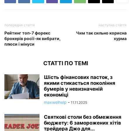
попередня стаття
наступна стаття
Рейтинг топ-7 форекс
Чим так сильно корисна
брокерів росії-як вибрати,
хурма
плюси і мінуси
СТАТТІ ПО ТЕМІ
Шість фінансових пасток, з
якими стикається покоління
бумерів у невизначеній
економіці
maxwelhelp
-
11.11.2025
Святкові столи без обмеження
бюджету: 6 заморожених хітів
трейдера Джо для...