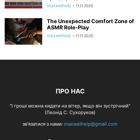
maxwelhelp
-
11.11.2025
The Unexpected Comfort Zone of
ASMR Role-Play
maxwelhelp
-
11.11.2025
ПРО НАС
"І гроші можна кидати на вітер, якщо він зустрічний"
(Леонід С. Сухоруков)
зв'язатися з нами:
maxwelhelp@gmail.com