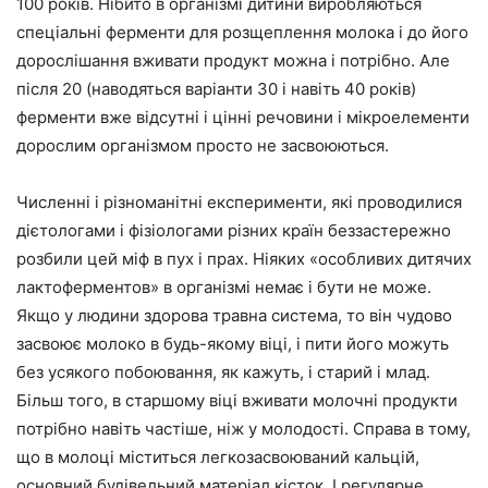
100 років. Нібито в організмі дитини виробляються
спеціальні ферменти для розщеплення молока і до його
дорослішання вживати продукт можна і потрібно. Але
після 20 (наводяться варіанти 30 і навіть 40 років)
ферменти вже відсутні і цінні речовини і мікроелементи
дорослим організмом просто не засвоюються.
Численні і різноманітні експерименти, які проводилися
дієтологами і фізіологами різних країн беззастережно
розбили цей міф в пух і прах. Ніяких «особливих дитячих
лактоферментов» в організмі немає і бути не може.
Якщо у людини здорова травна система, то він чудово
засвоює молоко в будь-якому віці, і пити його можуть
без усякого побоювання, як кажуть, і старий і млад.
Більш того, в старшому віці вживати молочні продукти
потрібно навіть частіше, ніж у молодості. Справа в тому,
що в молоці міститься легкозасвоюваний кальцій,
основний будівельний матеріал кісток. І регулярне