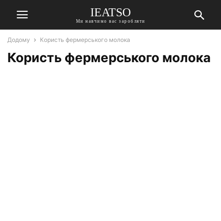
IEATSO
Ми навчимо вас заробляти
Додому
Користь фермерського молока
Користь фермерського молока