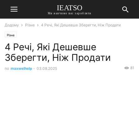
IEATSO
Ми навчимо вас заробляти
Додому
Різне
4 Речі, Які Дешевше Зберегти, Ніж Продати
Різне
4 Речі, Які Дешевше
Зберегти, Ніж Продати
81
по
maxwelhelp
-
03.08.2025