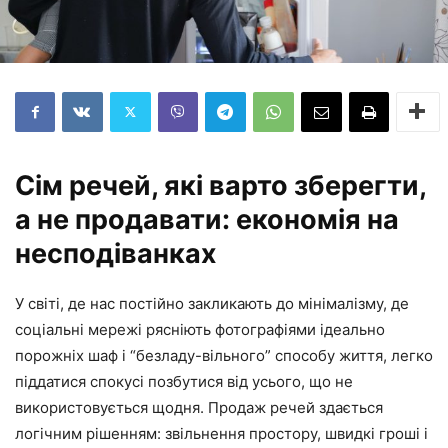
Сім речей, які варто зберегти,
а не продавати: економія на
несподіванках
У світі, де нас постійно закликають до мінімалізму, де
соціальні мережі рясніють фотографіями ідеально
порожніх шаф і “безладу-вільного” способу життя, легко
піддатися спокусі позбутися від усього, що не
використовується щодня. Продаж речей здається
логічним рішенням: звільнення простору, швидкі гроші і