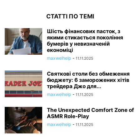
СТАТТІ ПО ТЕМІ
Шість фінансових пасток, з
якими стикається покоління
бумерів у невизначеній
економіці
maxwelhelp
-
11.11.2025
Святкові столи без обмеження
бюджету: 6 заморожених хітів
трейдера Джо для...
maxwelhelp
-
11.11.2025
The Unexpected Comfort Zone of
ASMR Role-Play
maxwelhelp
-
11.11.2025