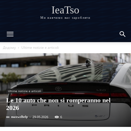
IeaTso
Ми навчимо вас заробляти
Додому
Ultime notizie e articoli
Ultime notizie e articoli
Le 10 auto che non si romperanno nel
2026
29.05.2026
6
по
maxwelhelp
-