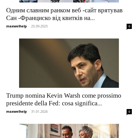
Одним славним ранком веб -сайт врятував
Сан -Франциско від квитків на...
maxwelhelp
-
25.09.2025
0
Trump nomina Kevin Warsh come prossimo
presidente della Fed: cosa significa...
maxwelhelp
-
31.01.2026
0