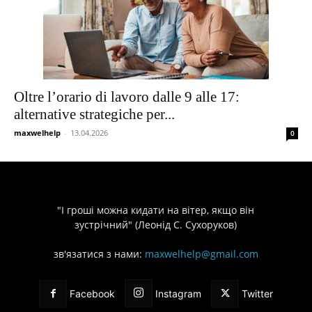
Oltre l’orario di lavoro dalle 9 alle 17:
alternative strategiche per...
maxwelhelp
-
13.04.2026
0
"І гроші можна кидати на вітер, якщо він
зустрічний" (Леонід С. Сухоруков)
зв'язатися з нами:
maxwelhelp@gmail.com
Facebook
Instagram
Twitter