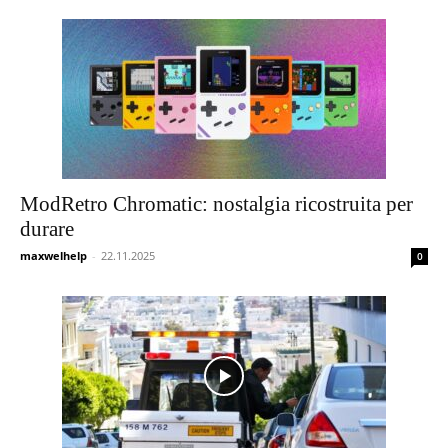
ModRetro Chromatic: nostalgia ricostruita per
durare
maxwelhelp
-
22.11.2025
0