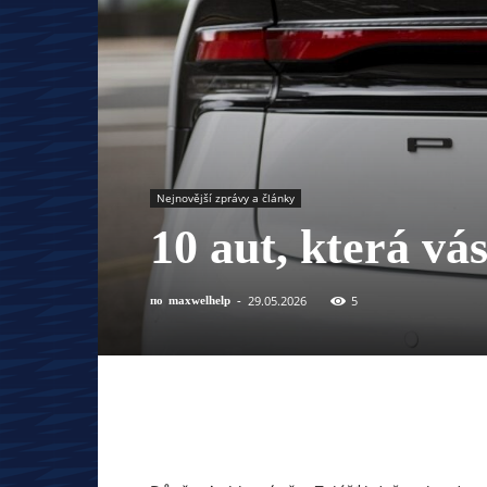
Nejnovější zprávy a články
10 aut, která vá
29.05.2026
5
по
maxwelhelp
-