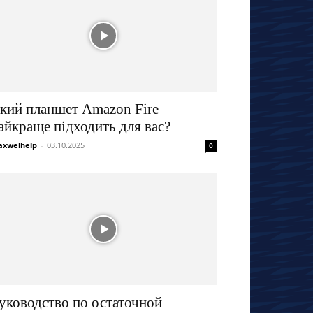
кий планшет Amazon Fire
айкраще підходить для вас?
xwelhelp
-
03.10.2025
0
уководство по остаточной