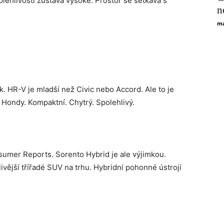
lehlivosti zůstává vysoké. Prostor se setkává s
n
ma
. HR-V je mladší než Civic nebo Accord. Ale to je
i Hondy. Kompaktní. Chytrý. Spolehlivý.
mer Reports. Sorento Hybrid je ale výjimkou.
ivější třířadé SUV na trhu. Hybridní pohonné ústrojí