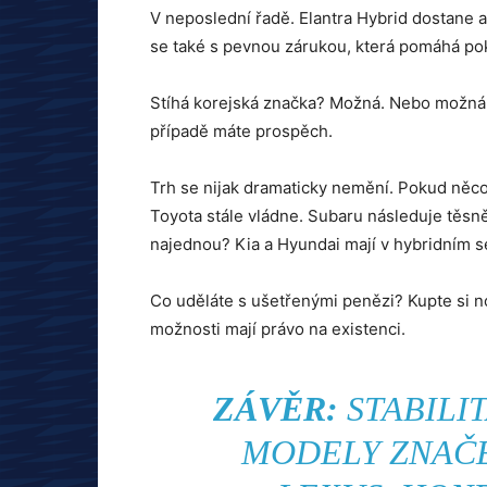
V neposlední řadě. Elantra Hybrid dostane 
se také s pevnou zárukou, která pomáhá pok
Stíhá korejská značka? Možná. Nebo možná 
případě máte prospěch.
Trh se nijak dramaticky nemění. Pokud něco
Toyota stále vládne. Subaru následuje těsně
najednou? Kia a Hyundai mají v hybridním s
Co uděláte s ušetřenými penězi? Kupte si n
možnosti mají právo na existenci.
ZÁVĚR:
STABILI
MODELY ZNAČE