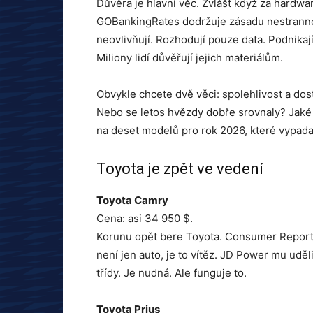
Důvěra je hlavní věc. Zvlášť když za hardware
GOBankingRates dodržuje zásadu nestrannost
neovlivňují. Rozhodují pouze data. Podnikají
Miliony lidí důvěřují jejich materiálům.
Obvykle chcete dvě věci: spolehlivost a do
Nebo se letos hvězdy dobře srovnaly? Jaké a
na deset modelů pro rok 2026, které vypadají
Toyota je zpět ve vedení
Toyota Camry
Cena: asi 34 950 $.
Korunu opět bere Toyota. Consumer Reports
není jen auto, je to vítěz. JD Power mu uděli
třídy. Je nudná. Ale funguje to.
Toyota Prius