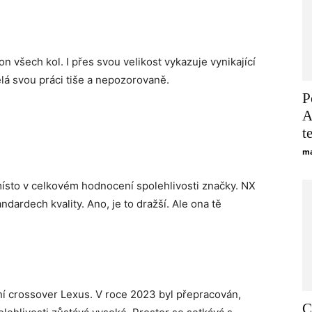
n všech kol. I přes svou velikost vykazuje vynikající
ělá svou práci tiše a nepozorovaně.
P
A
t
ma
místo v celkovém hodnocení spolehlivosti značky. NX
ardech kvality. Ano, je to dražší. Ale ona tě
ní crossover Lexus. V roce 2023 byl přepracován,
C