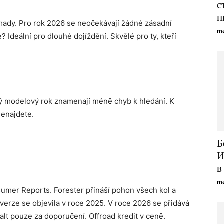
с
п
omady. Pro rok 2026 se neočekávají žádné zásadní
ma
 Ideální pro dlouhé dojíždění. Skvělé pro ty, kteří
ý modelový rok znamenají méně chyb k hledání. K
nenajdete.
Б
И
в
ma
mer Reports. Forester přináší pohon všech kol a
 verze se objevila v roce 2025. V roce 2026 se přidává
falt pouze za doporučení. Offroad kredit v ceně.