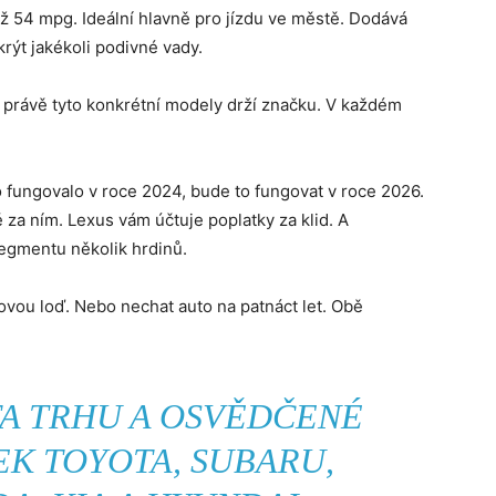
až 54 mpg. Ideální hlavně pro jízdu ve městě. Dodává
rýt jakékoli podivné vady.
právě tyto konkrétní modely drží značku. V každém
 fungovalo v roce 2024, bude to fungovat v roce 2026.
 za ním. Lexus vám účtuje poplatky za klid. A
egmentu několik hrdinů.
ovou loď. Nebo nechat auto na patnáct let. Obě
TA TRHU A OSVĚDČENÉ
K TOYOTA, SUBARU,