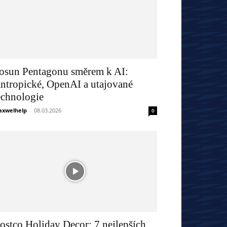
osun Pentagonu směrem k AI:
ntropické, OpenAI a utajované
echnologie
xwelhelp
-
08.03.2026
0
ostco Holiday Decor: 7 nejlepších