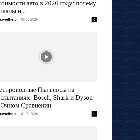
тоимости авто в 2026 году: почему
икапы и...
xwelhelp
-
06.05.2026
0
еспроводные Пылесосы на
спытаниях: Bosch, Shark и Dyson
 Очном Сравнении
xwelhelp
-
01.02.2026
0