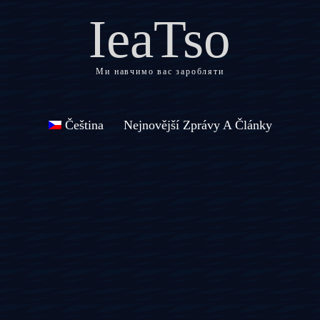
IeaTso
Ми навчимо вас заробляти
Čeština
Nejnovější Zprávy A Články