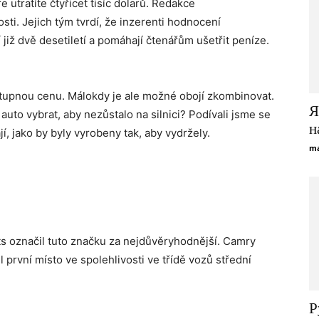
 utratíte čtyřicet tisíc dolarů. Redakce
i. Jejich tým tvrdí, že inzerenti hodnocení
 již dvě desetiletí a pomáhají čtenářům ušetřit peníze.
stupnou cenu. Málokdy je ale možné obojí zkombinovat.
Я
uto vybrat, aby nezůstalo na silnici? Podívali jsme se
н
, jako by byly vyrobeny tak, aby vydržely.
ma
 označil tuto značku za nejdůvěryhodnější. Camry
l první místo ve spolehlivosti ve třídě vozů střední
Р