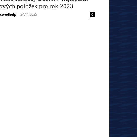
ových položek pro rok 2023
xwelhelp
-
24.11.2025
0