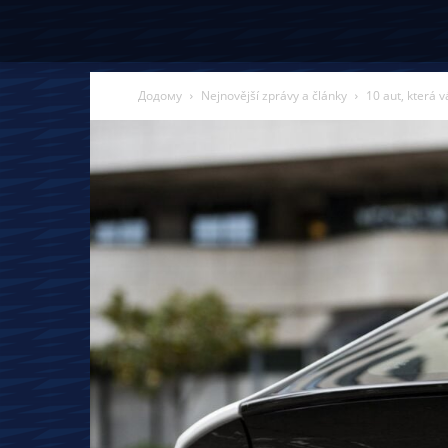
Додому
Nejnovější zprávy a články
10 aut, která 