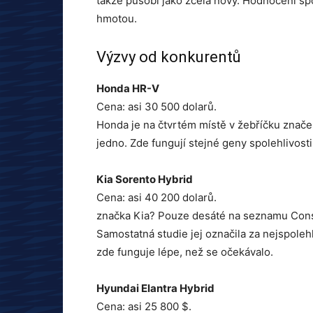
takže působí jako zcela nový. Hodnocení spo
hmotou.
Výzvy od konkurentů
Honda HR-V
Cena: asi 30 500 dolarů.
Honda je na čtvrtém místě v žebříčku značek
jedno. Zde fungují stejné geny spolehlivost
Kia Sorento Hybrid
Cena: asi 40 200 dolarů.
značka Kia? Pouze desáté na seznamu Consu
Samostatná studie jej označila za nejspolehl
zde funguje lépe, než se očekávalo.
Hyundai Elantra Hybrid
Cena: asi 25 800 $.