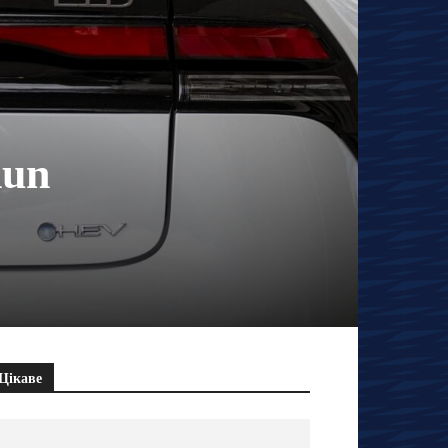
hun
Цікаве