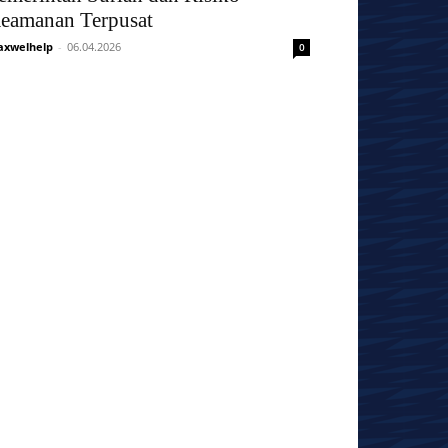
eamanan Terpusat
xwelhelp
-
06.04.2026
0