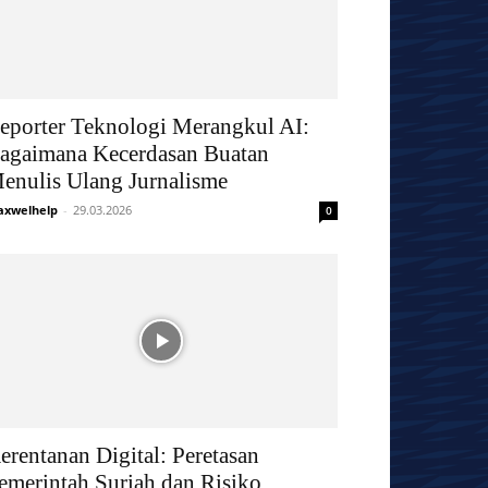
eporter Teknologi Merangkul AI:
agaimana Kecerdasan Buatan
enulis Ulang Jurnalisme
xwelhelp
-
29.03.2026
0
erentanan Digital: Peretasan
emerintah Suriah dan Risiko