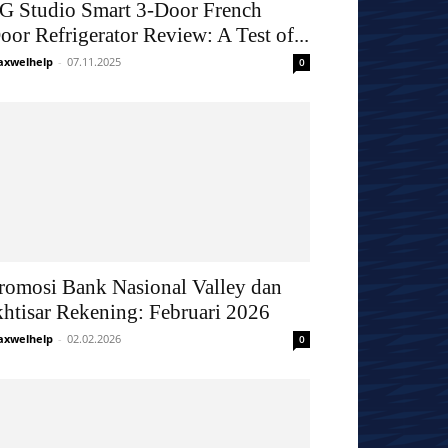
G Studio Smart 3-Door French
oor Refrigerator Review: A Test of...
xwelhelp
-
07.11.2025
0
romosi Bank Nasional Valley dan
khtisar Rekening: Februari 2026
xwelhelp
-
02.02.2026
0