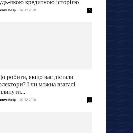
удь-якою кредитною історією
xwelhelp
-
02.12.2020
0
о робити, якщо вас дістали
олектори? І чи можна взагалі
плинути...
xwelhelp
-
02.12.2020
0