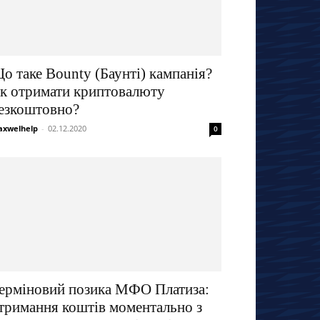
о таке Bounty (Баунті) кампанія?
к отримати криптовалюту
езкоштовно?
xwelhelp
-
02.12.2020
0
ерміновий позика МФО Платиза:
тримання коштів моментально з