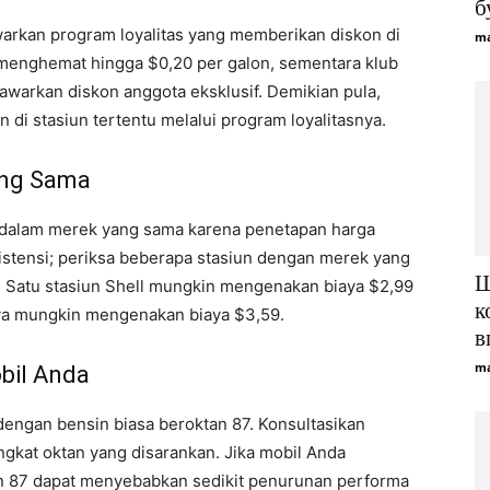
б
arkan program loyalitas yang memberikan diskon di
ma
 menghemat hingga $0,20 per galon, sementara klub
warkan diskon anggota eksklusif. Demikian pula,
di stasiun tertentu melalui program loyalitasnya.
ang Sama
n dalam merek yang sama karena penetapan harga
istensi; periksa beberapa stasiun dengan merek yang
Щ
Satu stasiun Shell mungkin mengenakan biaya $2,99
к
tnya mungkin mengenakan biaya $3,59.
в
ma
bil Anda
dengan bensin biasa beroktan 87. Konsultasikan
ngkat oktan yang disarankan. Jika mobil Anda
n 87 dapat menyebabkan sedikit penurunan performa