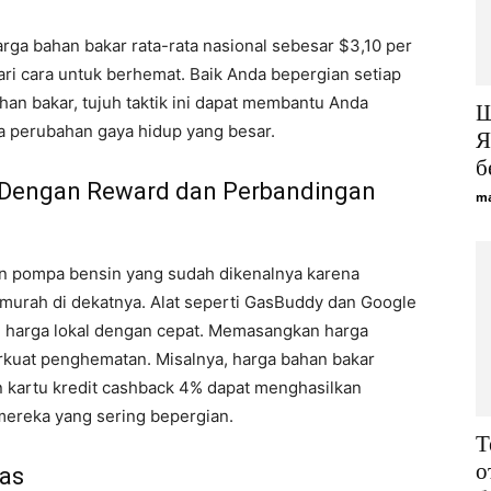
ga bahan bakar rata-rata nasional sebesar $3,10 per
ari cara untuk berhemat. Baik Anda bepergian setiap
han bakar, tujuh taktik ini dapat membantu Anda
Щ
 perubahan gaya hidup yang besar.
Я
б
Dengan Reward dan Perbandingan
ma
 pompa bensin yang sudah dikenalnya karena
 murah di dekatnya. Alat seperti GasBuddy dan Google
arga lokal dengan cepat. Memasangkan harga
kuat penghematan. Misalnya, harga bahan bakar
 kartu kredit cashback 4% dapat menghasilkan
mereka yang sering bepergian.
Т
о
tas