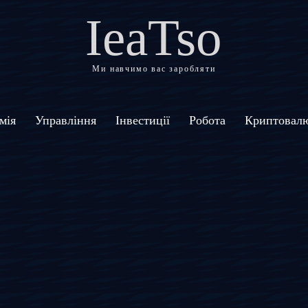
IeaTso
Ми навчимо вас заробляти
мія
Управління
Інвестиції
Робота
Криптовал