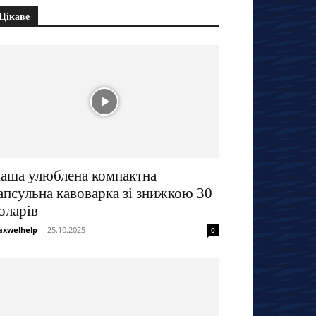
Цікаве
аша улюблена компактна
апсульна кавоварка зі знижкою 30
оларів
xwelhelp
-
25.10.2025
0