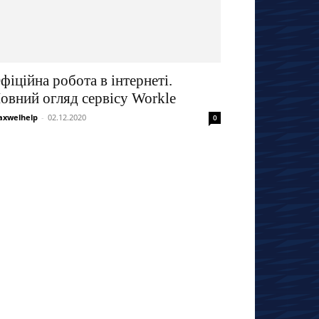
фіційна робота в інтернеті.
овний огляд сервісу Workle
xwelhelp
-
02.12.2020
0