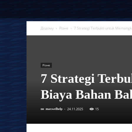
Додому
Різне
7 Strategi Terbukti untuk Memang
Різне
7 Strategi Terb
Biaya Bahan Ba
24.11.2025
15
по
maxwelhelp
-