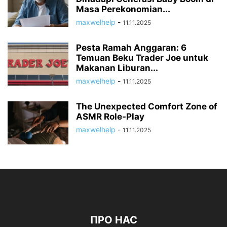
Masa Perekonomian...
maxwelhelp
-
11.11.2025
Pesta Ramah Anggaran: 6
Temuan Beku Trader Joe untuk
Makanan Liburan...
maxwelhelp
-
11.11.2025
The Unexpected Comfort Zone of
ASMR Role-Play
maxwelhelp
-
11.11.2025
ПРО НАС