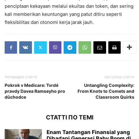
penciptaan kekayaan melalui ekuitas dan token, dan sering
kali memberikan keuntungan yang patut ditiru seperti
fleksibilitas dan otonomi kerja jarak jauh.
попередня стаття
наступна стаття
Pokrok v Medicare: Tvrdé
Untangling Complexity:
pravdy Davea Ramseyho pro
From Knots to Comets and
důchodce
Classroom Quirks
СТАТТІ ПО ТЕМІ
Enam Tantangan Finansial yang
Dihadapi Generasi Baby Boom di