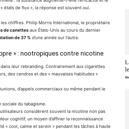
nelle : la substance augmente-t-elle l’efficacité et le
 états de flux », la réponse est souvent oui.
es chiffres. Philip Morris International, le propriétaire
ns de canettes
aux États-Unis au cours du dernier
tation de 37 %
d’une année sur l’autre.
re » : nootropiques contre nicotine
L
 dans leur rebranding. Contrairement aux cigarettes
l
urs, des cendres et des « mauvaises habitudes »
ma
e réunions, d’appels commerciaux ou même pendant le
on sociale du tabagisme.
utilisateurs considèrent souvent la nicotine non pas
ur cognitif, un moyen d’affiner la reconnaissance
é « cool, calme et serein » pendant les tâches à haute