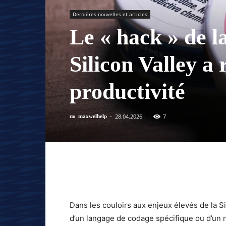
Dernières nouvelles et articles
Le « hack » de l
Silicon Valley a
productivité
28.04.2026
7
по
maxwelhelp
-
Dans les couloirs aux enjeux élevés de la Sili
d’un langage de codage spécifique ou d’un 