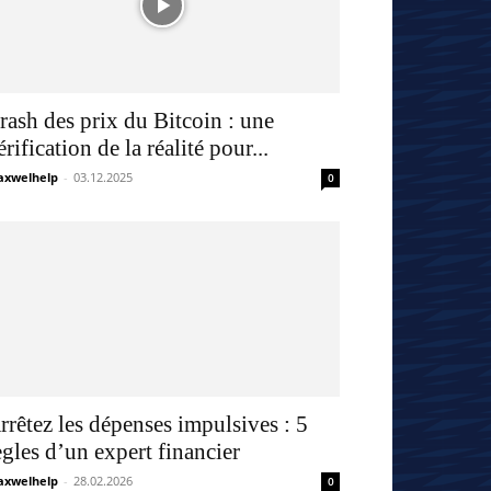
rash des prix du Bitcoin : une
érification de la réalité pour...
xwelhelp
-
03.12.2025
0
rrêtez les dépenses impulsives : 5
ègles d’un expert financier
xwelhelp
-
28.02.2026
0