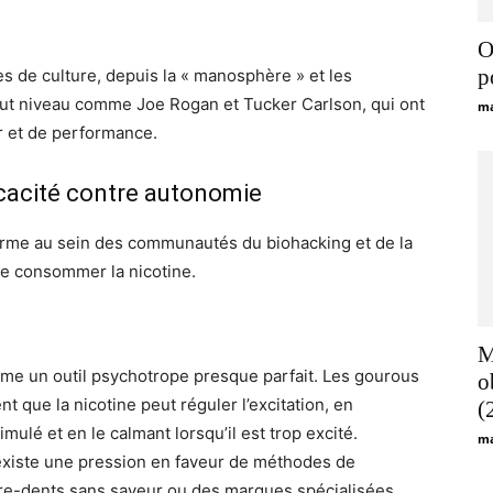
О
р
 de culture, depuis la « manosphère » et les
aut niveau comme Joe Rogan et Tucker Carlson, qui ont
ma
r et de performance.
ficacité contre autonomie
forme au sein des communautés du biohacking et de la
 de consommer la nicotine.
M
me un outil psychotrope presque parfait. Les gourous
o
que la nicotine peut réguler l’excitation, en
(
imulé et en le calmant lorsqu’il est trop excité.
ma
existe une pression en faveur de méthodes de
cure-dents sans saveur ou des marques spécialisées,