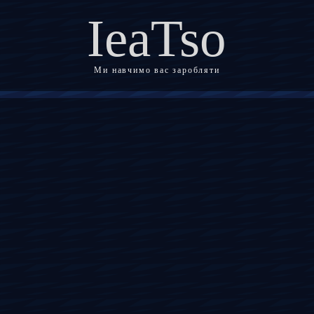
IeaTso
Ми навчимо вас заробляти