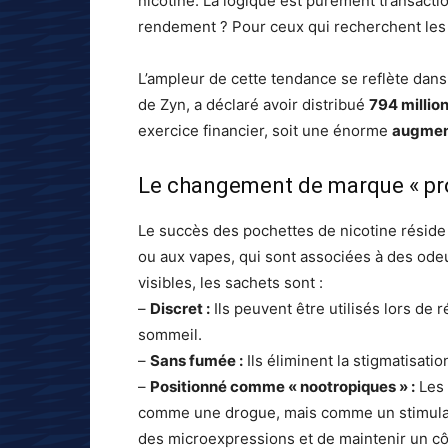
nicotine. La logique est purement transaction
rendement ? Pour ceux qui recherchent les «
L’ampleur de cette tendance se reflète dans l
de Zyn, a déclaré avoir distribué
794 millio
exercice financier, soit une énorme
augmen
Le changement de marque « prop
Le succès des pochettes de nicotine réside
ou aux vapes, qui sont associées à des ode
visibles, les sachets sont :
–
Discret :
Ils peuvent être utilisés lors d
sommeil.
–
Sans fumée :
Ils éliminent la stigmatisati
–
Positionné comme « nootropiques » :
Les 
comme une drogue, mais comme un stimulate
des microexpressions et de maintenir un côt