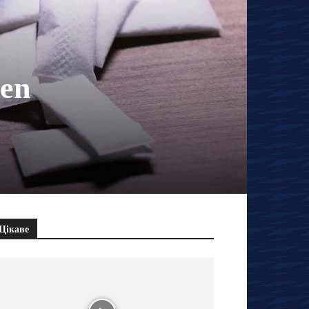
 en
Цікаве