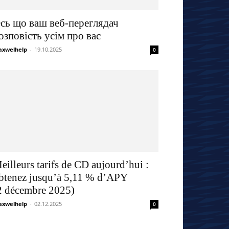
сь що ваш веб-переглядач
озповість усім про вас
xwelhelp
-
19.10.2025
0
eilleurs tarifs de CD aujourd’hui :
btenez jusqu’à 5,11 % d’APY
2 décembre 2025)
xwelhelp
-
02.12.2025
0