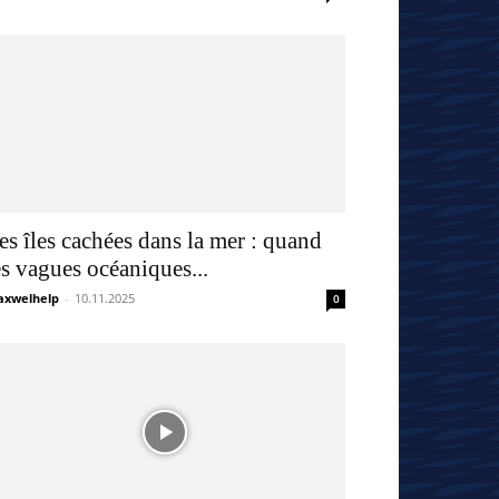
es îles cachées dans la mer : quand
es vagues océaniques...
xwelhelp
-
10.11.2025
0