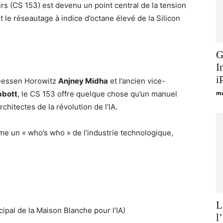
urs (CS 153) est devenu un point central de la tension
t le réseautage à indice d’octane élevé de la Silicon
G
I
i
reessen Horowitz
Anjney Midha
et l’ancien vice-
bbott
, le CS 153 offre quelque chose qu’un manuel
ma
chitectes de la révolution de l’IA.
mme un « who’s who » de l’industrie technologique,
L
cipal de la Maison Blanche pour l’IA)
l