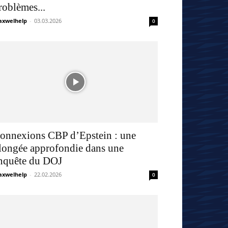
roblèmes...
xwelhelp
-
03.03.2026
0
onnexions CBP d’Epstein : une
longée approfondie dans une
nquête du DOJ
xwelhelp
-
22.02.2026
0