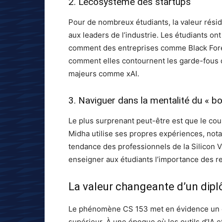
2. L’écosystème des startups
Pour de nombreux étudiants, la valeur rési
aux leaders de l’industrie. Les étudiants on
comment des entreprises comme Black Fores
comment elles contournent les garde-fous de
majeurs comme xAI.
3. Naviguer dans la mentalité du « bo
Le plus surprenant peut-être est que le cou
Midha utilise ses propres expériences, no
tendance des professionnels de la Silicon Vall
enseigner aux étudiants l’importance des rel
La valeur changeante d’un dip
Le phénomène CS 153 met en évidence un 
supérieur. À une époque où les outils d’IA 