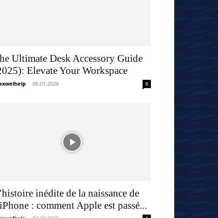
he Ultimate Desk Accessory Guide
2025): Elevate Your Workspace
xwelhelp
-
06.01.2026
0
’histoire inédite de la naissance de
’iPhone : comment Apple est passé...