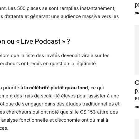
p
nt. Les 500 places se sont remplies instantanément,
ma
stes d’attente et générant une audience massive vers les
n ou « Live Podcast » ?
ors que la liste des invités devenait virale sur les
ercheurs ont remis en question la légitimité
C
a priorité à
la célébrité plutôt qu’au fond
, ce qui
p
ement des frais de scolarité élevés pour assister à une
e
tôt que de s’engager dans des études traditionnelles et
ma
es chercheurs qui ont noté que si le CS 153 attire des
d’analyse fonctionnelle et d’économie ont du mal à
ces.