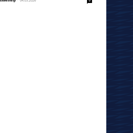
xwelhelp
-
04.03.2026
0