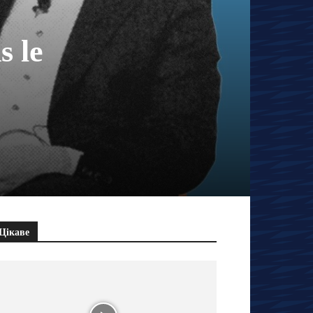
s le
Цікаве