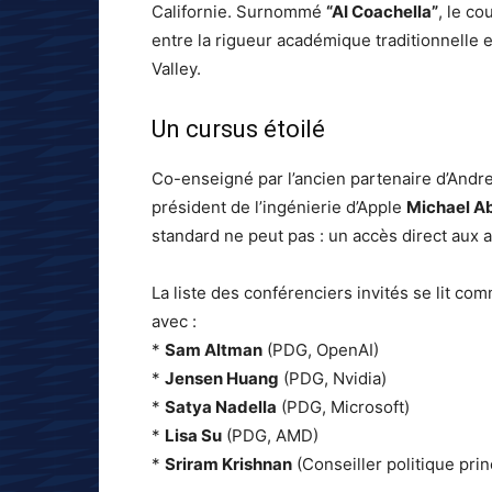
Californie. Surnommé
“AI Coachella”
, le co
entre la rigueur académique traditionnelle e
Valley.
Un cursus étoilé
Co-enseigné par l’ancien partenaire d’And
président de l’ingénierie d’Apple
Michael A
standard ne peut pas : un accès direct aux ar
La liste des conférenciers invités se lit co
avec :
*
Sam Altman
(PDG, OpenAI)
*
Jensen Huang
(PDG, Nvidia)
*
Satya Nadella
(PDG, Microsoft)
*
Lisa Su
(PDG, AMD)
*
Sriram Krishnan
(Conseiller politique prin