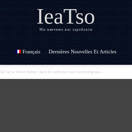
IeaTso
Ми навчимо вас заробляти
Français
Dernières Nouvelles Et Articles
lla” de la Silicon Valley : dans le cadre du cours technologique...