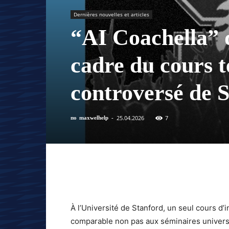
Dernières nouvelles et articles
“AI Coachella” de
cadre du cours t
controversé de 
25.04.2026
7
по
maxwelhelp
-
À l’Université de Stanford, un seul cours d
comparable non pas aux séminaires universit