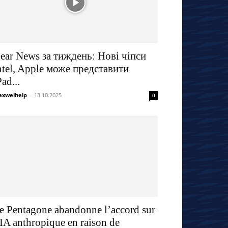
ear News за тиждень: Нові чіпси
ntel, Apple може представити
Pad...
xwelhelp
-
13.10.2025
0
e Pentagone abandonne l’accord sur
’IA anthropique en raison de