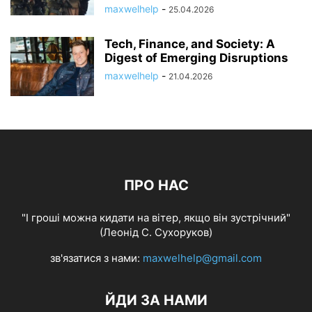
maxwelhelp
-
25.04.2026
Tech, Finance, and Society: A
Digest of Emerging Disruptions
maxwelhelp
-
21.04.2026
ПРО НАС
"І гроші можна кидати на вітер, якщо він зустрічний"
(Леонід С. Сухоруков)
зв'язатися з нами:
maxwelhelp@gmail.com
ЙДИ ЗА НАМИ