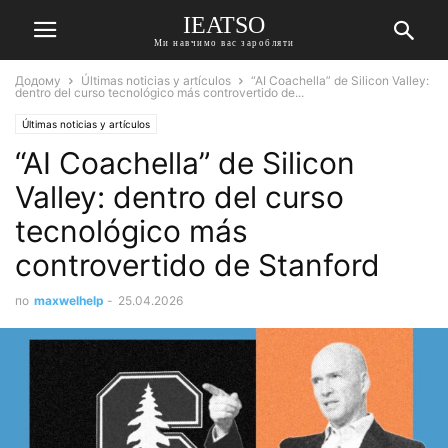
IEATSO
Ми навчимо вас заробляти
Додому
Últimas noticias y artículos
“AI Coachella” de Silicon Valley:
dentro del curso tecnológico más controvertido de...
Últimas noticias y artículos
“AI Coachella” de Silicon
Valley: dentro del curso
tecnológico más
controvertido de Stanford
по
maxwelhelp
-
25.04.2026