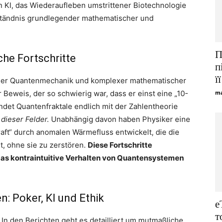
 KI, das Wiederaufleben umstrittener Biotechnologie
tändnis grundlegender mathematischer und
П
he Fortschritte
п
її
 der Quantenmechanik und komplexer mathematischer
 Beweis, der so schwierig war, dass er einst eine „10-
ma
ndet Quantenfraktale endlich mit der Zahlentheorie
dieser Felder.
Unabhängig davon haben Physiker eine
t“ durch anomalen Wärmefluss entwickelt, die die
, ohne sie zu zerstören.
Diese Fortschritte
das kontraintuitive Verhalten von Quantensystemen
: Poker, KI und Ethik
e
т
In den Berichten geht es detailliert um mutmaßliche