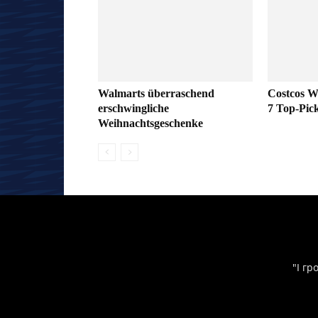
Walmarts überraschend
Costcos W
erschwingliche
7 Top-Pick
Weihnachtsgeschenke
"І гр