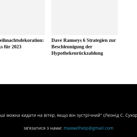
eihnachtsdekoration:
Dave Ramseys 6 Strategien zur
s für 2023
Beschleunigung der
Hypothekenrückzahlung
оші можна кидати на вітер, якщо він зустрічний" (Леонід С. Сухо
зв'язатися з нами:
maxwelhelp@gmail.com