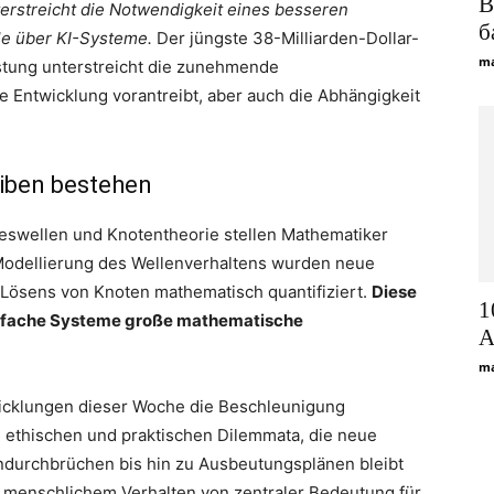
В
nterstreicht die Notwendigkeit eines besseren
б
le über KI-Systeme.
Der jüngste 38-Milliarden-Dollar-
ma
stung unterstreicht die zunehmende
e Entwicklung vorantreibt, aber auch die Abhängigkeit
iben bestehen
swellen und Knotentheorie stellen Mathematiker
Modellierung des Wellenverhaltens wurden neue
s Lösens von Knoten mathematisch quantifiziert.
Diese
1
einfache Systeme große mathematische
А
ma
icklungen dieser Woche die Beschleunigung
 ethischen und praktischen Dilemmata, die neue
ndurchbrüchen bis hin zu Ausbeutungsplänen bleibt
menschlichem Verhalten von zentraler Bedeutung für