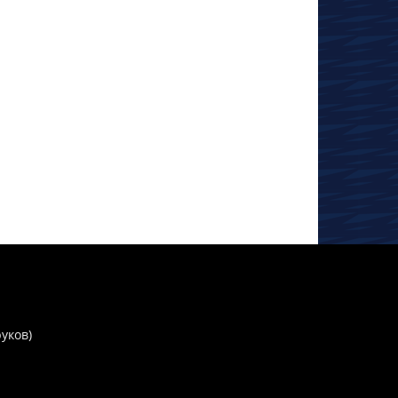
руков)