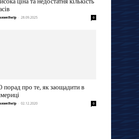
исока ціна та недостатня кількість
асів
xwelhelp
-
28.09.2025
0
0 порад про те, як заощадити в
мериці
xwelhelp
-
02.12.2020
0