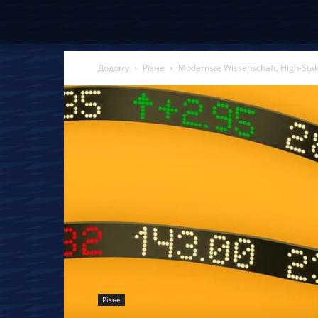
Додому
Різне
Modernste Wissenschaft, High-Stak
Різне