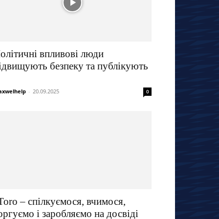
олітичні впливові люди
ідвищують безпеку та публікують
xwelhelp
-
20.09.2025
0
Toro – спілкуємося, вчимося,
оргуємо і заробляємо на досвіді