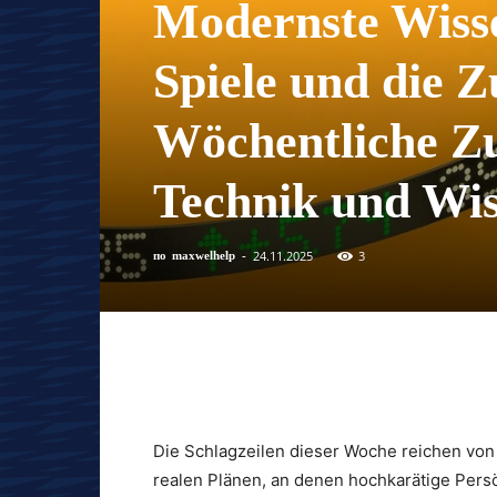
Modernste Wisse
Spiele und die Z
Wöchentliche Z
Technik und Wis
24.11.2025
3
по
maxwelhelp
-
Die Schlagzeilen dieser Woche reichen von 
realen Plänen, an denen hochkarätige Pers