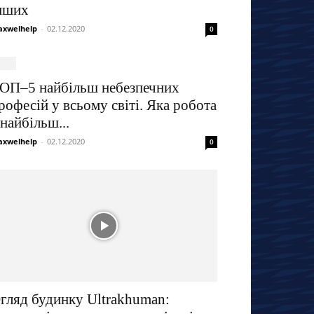
нших
xwelhelp
-
02.12.2020
0
ОП–5 найбільш небезпечних
рофесій у всьому світі. Яка робота
 найбільш...
xwelhelp
-
02.12.2020
0
гляд будинку Ultrakhuman: