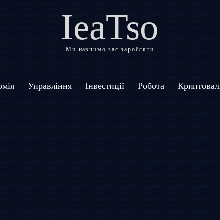
IeaTso
Ми навчимо вас заробляти
омія
Управління
Інвестиції
Робота
Криптовал