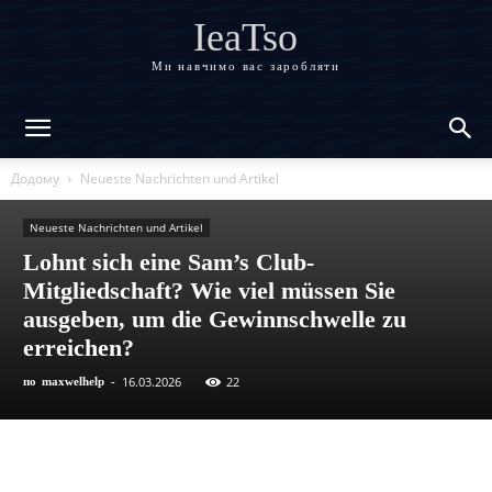
IeaTso
Ми навчимо вас заробляти
Додому
Neueste Nachrichten und Artikel
Neueste Nachrichten und Artikel
Lohnt sich eine Sam’s Club-
Mitgliedschaft? Wie viel müssen Sie
ausgeben, um die Gewinnschwelle zu
erreichen?
16.03.2026
22
по
maxwelhelp
-