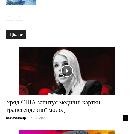
Цікаве
Уряд США запитує медичні картки
трансгендерної молоді
maxwelhelp
-
27.08.2025
0