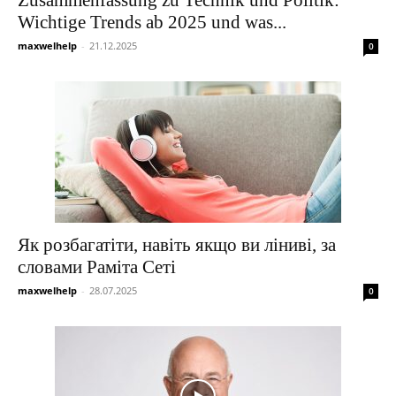
Wichtige Trends ab 2025 und was...
maxwelhelp
-
21.12.2025
0
Як розбагатіти, навіть якщо ви ліниві, за
словами Раміта Сеті
maxwelhelp
-
28.07.2025
0