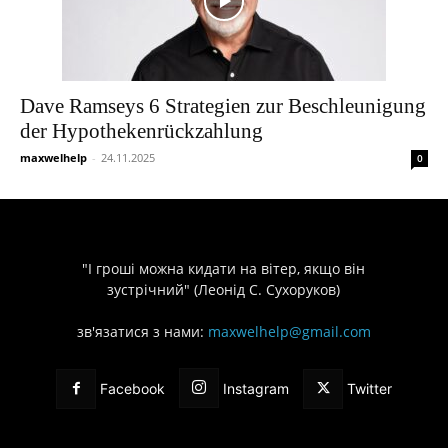
Dave Ramseys 6 Strategien zur Beschleunigung
der Hypothekenrückzahlung
maxwelhelp
-
24.11.2025
0
"І гроші можна кидати на вітер, якщо він
зустрічний" (Леонід С. Сухоруков)
зв'язатися з нами:
maxwelhelp@gmail.com
Facebook
Instagram
Twitter