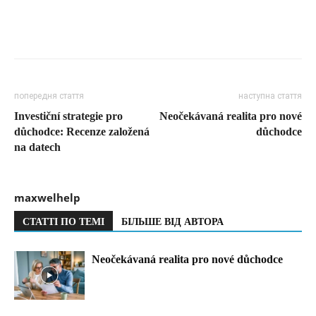
попередня стаття
наступна стаття
Investiční strategie pro
Neočekávaná realita pro nové
důchodce: Recenze založená
důchodce
na datech
maxwelhelp
СТАТТІ ПО ТЕМІ
БІЛЬШЕ ВІД АВТОРА
Neočekávaná realita pro nové důchodce