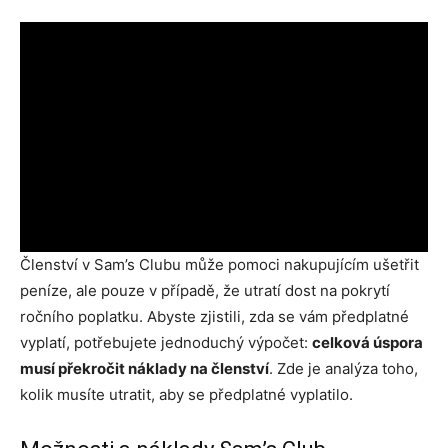
Členství v Sam’s Clubu může pomoci nakupujícím ušetřit
peníze, ale pouze v případě, že utratí dost na pokrytí
ročního poplatku. Abyste zjistili, zda se vám předplatné
vyplatí, potřebujete jednoduchý výpočet:
celková úspora
musí překročit náklady na členství
. Zde je analýza toho,
kolik musíte utratit, aby se předplatné vyplatilo.