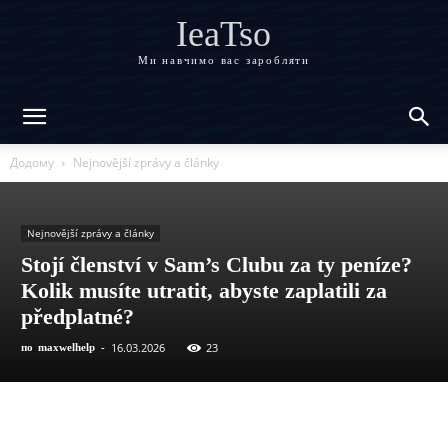
IeaTso
Ми навчимо вас заробляти
Додому
Nejnovější zprávy a články
Nejnovější zprávy a články
Stojí členství v Sam’s Clubu za ty peníze?
Kolik musíte utratit, abyste zaplatili za
předplatné?
16.03.2026
23
по
maxwelhelp
-