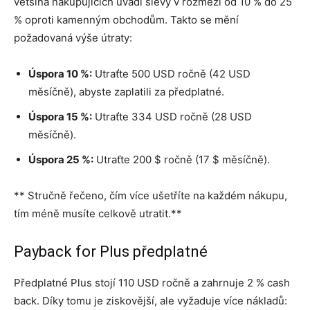
většina nakupujících uvádí slevy v rozmezí od 10 % do 25
% oproti kamenným obchodům. Takto se mění
požadovaná výše útraty:
Úspora 10 %:
Utraťte 500 USD ročně (42 USD
měsíčně), abyste zaplatili za předplatné.
Úspora 15 %:
Utraťte 334 USD ročně (28 USD
měsíčně).
Úspora 25 %:
Utraťte 200 $ ročně (17 $ měsíčně).
** Stručně řečeno, čím více ušetříte na každém nákupu,
tím méně musíte celkově utratit.**
Payback for Plus předplatné
Předplatné Plus stojí 110 USD ročně a zahrnuje 2 % cash
back. Díky tomu je ziskovější, ale vyžaduje více nákladů: