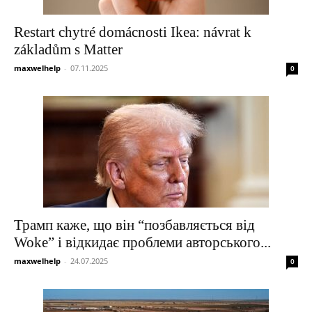
Restart chytré domácnosti Ikea: návrat k
základům s Matter
maxwelhelp
-
07.11.2025
0
Трамп каже, що він “позбавляється від
Woke” і відкидає проблеми авторського...
maxwelhelp
-
24.07.2025
0