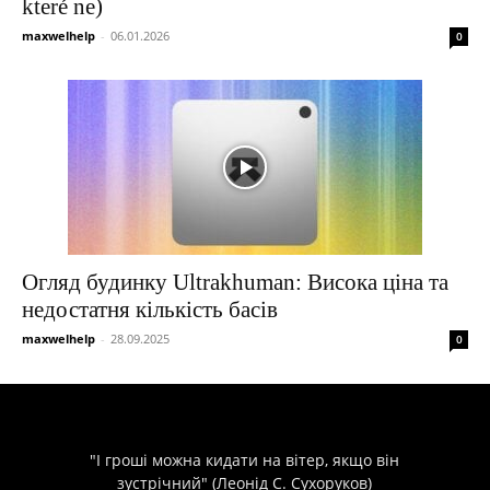
které ne)
maxwelhelp
-
06.01.2026
0
Огляд будинку Ultrakhuman: Висока ціна та
недостатня кількість басів
maxwelhelp
-
28.09.2025
0
"І гроші можна кидати на вітер, якщо він
зустрічний" (Леонід С. Сухоруков)