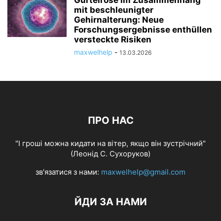
mit beschleunigter
Gehirnalterung: Neue
Forschungsergebnisse enthüllen
versteckte Risiken
maxwelhelp
-
13.03.2026
ПРО НАС
"І гроші можна кидати на вітер, якщо він зустрічний"
(Леонід С. Сухоруков)
зв'язатися з нами:
maxwelhelp@gmail.com
ЙДИ ЗА НАМИ