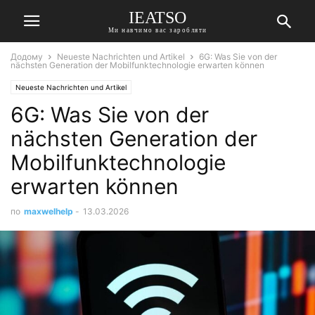
IEATSO
Ми навчимо вас заробляти
Додому
Neueste Nachrichten und Artikel
6G: Was Sie von der
nächsten Generation der Mobilfunktechnologie erwarten können
Neueste Nachrichten und Artikel
6G: Was Sie von der
nächsten Generation der
Mobilfunktechnologie
erwarten können
по
maxwelhelp
-
13.03.2026