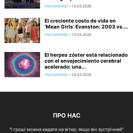
maxwelhelp
-
13.03.2026
El creciente costo de vida en
‘Mean Girls’ Evanston: 2003 vs....
maxwelhelp
-
13.03.2026
El herpes zóster está relacionado
con el envejecimiento cerebral
acelerado: una...
maxwelhelp
-
13.03.2026
ПРО НАС
"І гроші можна кидати на вітер, якщо він зустрічний"