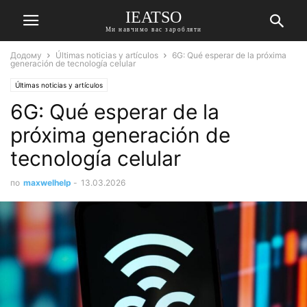
IEATSO
Ми навчимо вас заробляти
Додому
Últimas noticias y artículos
6G: Qué esperar de la próxima
generación de tecnología celular
Últimas noticias y artículos
6G: Qué esperar de la
próxima generación de
tecnología celular
по
maxwelhelp
-
13.03.2026