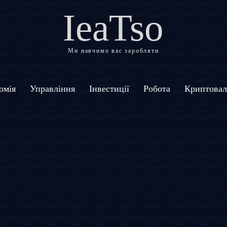
IeaTso
Ми навчимо вас заробляти
омія
Управління
Інвестиції
Робота
Криптова