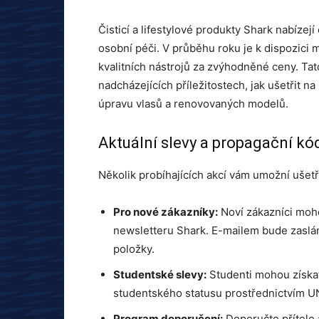
Čisticí a lifestylové produkty Shark nabízej
osobní péči. V průběhu roku je k dispozici 
kvalitních nástrojů za zvýhodněné ceny. Tat
nadcházejících příležitostech, jak ušetřit 
úpravu vlasů a renovovaných modelů.
Aktuální slevy a propagační kó
Několik probíhajících akcí vám umožní ušetř
Pro nové zákazníky:
Noví zákazníci moho
newsletteru Shark. E-mailem bude zaslán
položky.
Studentské slevy:
Studenti mohou získa
studentského statusu prostřednictvím U
Program doporučení:
Doporučte přítele 