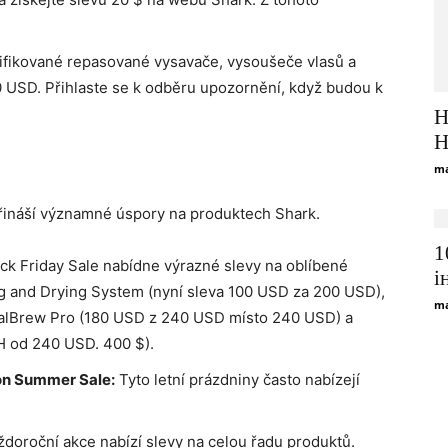
tifikované repasované vysavače, vysoušeče vlasů a
0 USD. Přihlaste se k odběru upozornění, když budou k
Н
H
ma
přináší významné úspory na produktech Shark.
1
ck Friday Sale nabídne výrazné slevy na oblíbené
і
ing and Drying System (nyní sleva 100 USD za 200 USD),
ma
ualBrew Pro (180 USD z 240 USD místo 240 USD) a
H od 240 USD. 400 $).
on Summer Sale:
Tyto letní prázdniny často nabízejí
doroční akce nabízí slevy na celou řadu produktů.