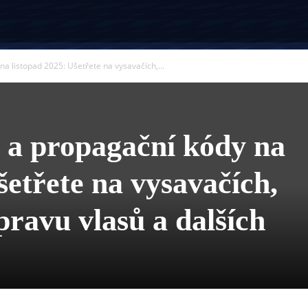
na listopad 2025: Ušetřete na vysavačích,...
y a propagační kódy na
šetřete na vysavačích,
pravu vlasů a dalších