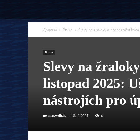
Додому
Різне
Slevy na žraloky a propagační kódy 
Різне
Slevy na žralok
listopad 2025: U
nástrojích pro ú
18.11.2025
6
по
maxwelhelp
-