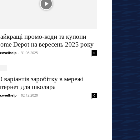
айкращі промо-коди та купони
ome Depot на вересень 2025 року
xwelhelp
-
31.08.2025
0
0 варіантів заробітку в мережі
нтернет для школяра
xwelhelp
-
02.12.2020
0