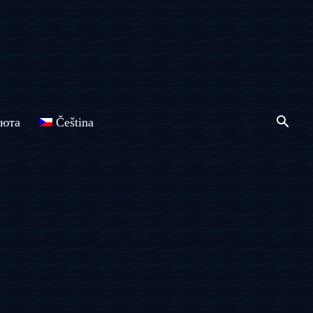
люта
Čeština