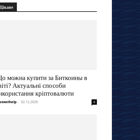
Цікаве
о можна купити за Биткоины в
віті? Актуальні способи
икористання кріптовалюти
xwelhelp
-
02.12.2020
0