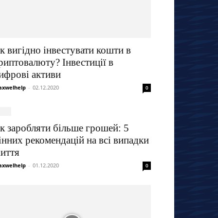
к вигідно інвестувати кошти в
риптовалюту? Інвестиції в
ифрові активи
xwelhelp
-
02.12.2020
0
к заробляти більше грошей: 5
інних рекомендацій на всі випадки
иття
xwelhelp
-
01.12.2020
0