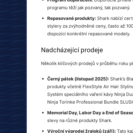
programu těží jak pozvaný, tak pozvaný.
Repasované produkty:
Shark nabízí cer
stylery za zvýhodněné ceny, často až 10
dispozici konkrétní repasované modely.
Nadcházející prodeje
Několik klíčových prodejů v průběhu roku 
Černý pátek (listopad 2025):
Shark’s Bla
produkty včetně FlexStyle Air Hair Styl
Systém speciálního vaření kávy Ninja D
Ninja Torinke Professional Bundle SLUS
Memorial Day, Labor Day a End of Seas
slevy na různé produkty Shark.
Výroční výprodej žraloků (září):
Tato kaž