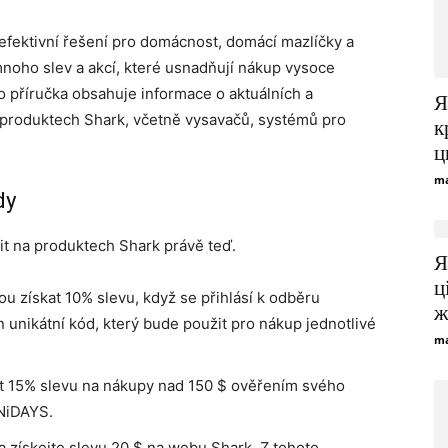
í efektivní řešení pro domácnost, domácí mazlíčky a
mnoho slev a akcí, které usnadňují nákup vysoce
o příručka obsahuje informace o aktuálních a
Я
na produktech Shark, včetně vysavačů, systémů pro
к
ц
ma
dy
it na produktech Shark právě teď.
Я
ц
u získat 10% slevu, když se přihlásí k odběru
ж
 unikátní kód, který bude použit pro nákup jednotlivé
ma
t 15% slevu na nákupy nad 150 $ ověřením svého
NiDAYS.
a získejte slevu 20 $ na webu Shark. Z tohoto