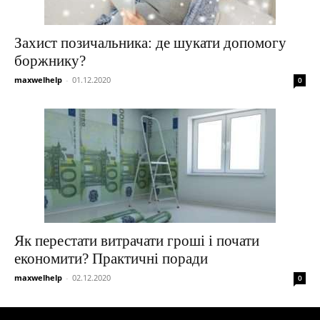
Захист позичальника: де шукати допомогу
боржнику?
maxwelhelp
-
01.12.2020
0
Як перестати витрачати гроші і почати
економити? Практичні поради
maxwelhelp
-
02.12.2020
0