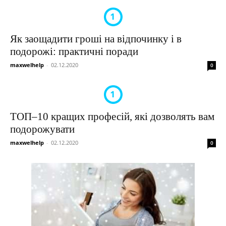
Як заощадити гроші на відпочинку і в
подорожі: практичні поради
maxwelhelp
-
02.12.2020
0
ТОП–10 кращих професій, які дозволять вам
подорожувати
maxwelhelp
-
02.12.2020
0