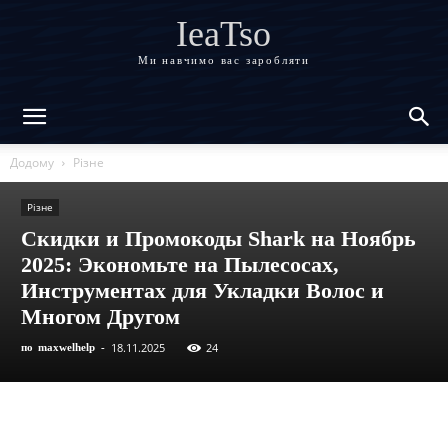
IeaTso
Ми навчимо вас заробляти
Додому
Різне
Різне
Скидки и Промокоды Shark на Ноябрь
2025: Экономьте на Пылесосах,
Инструментах для Укладки Волос и
Многом Другом
18.11.2025
24
по
maxwelhelp
-