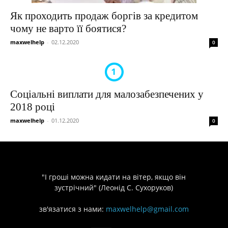
Як проходить продаж боргів за кредитом
чому не варто її боятися?
maxwelhelp
-
02.12.2020
0
Соціальні виплати для малозабезпечених у
2018 році
maxwelhelp
-
01.12.2020
0
"І гроші можна кидати на вітер, якщо він
зустрічний" (Леонід С. Сухоруков)
зв'язатися з нами:
maxwelhelp@gmail.com