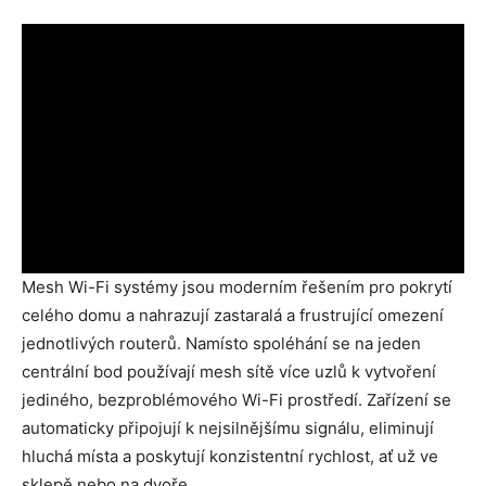
Mesh Wi-Fi systémy jsou moderním řešením pro pokrytí
celého domu a nahrazují zastaralá a frustrující omezení
jednotlivých routerů. Namísto spoléhání se na jeden
centrální bod používají mesh sítě více uzlů k vytvoření
jediného, ​​bezproblémového Wi-Fi prostředí. Zařízení se
automaticky připojují k nejsilnějšímu signálu, eliminují
hluchá místa a poskytují konzistentní rychlost, ať už ve
sklepě nebo na dvoře.