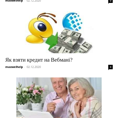
maxwelhelp
-
02.12.2020
0
Як взяти кредит на Вебмані?
maxwelhelp
-
02.12.2020
0