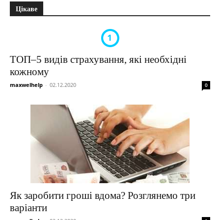
Цікаве
ТОП–5 видів страхування, які необхідні
кожному
maxwelhelp
-
02.12.2020
0
Як заробити гроші вдома? Розглянемо три
варіанти