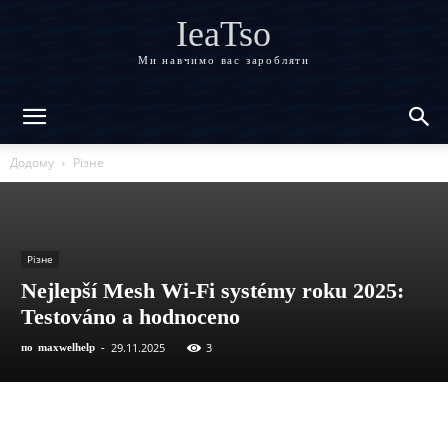
IeaTso
Ми навчимо вас заробляти
Додому
Різне
Різне
Nejlepší Mesh Wi-Fi systémy roku 2025:
Testováno a hodnoceno
29.11.2025
3
по
maxwelhelp
-