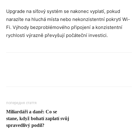
Upgrade na síťový systém se nakonec vyplatí, pokud
narazíte na hluchá místa nebo nekonzistentní pokrytí Wi-
Fi. Výhody bezproblémového připojení a konzistentní
rychlosti výrazně převyšují počáteční investici.
попередня стаття
Miliardáři a daně: Co se
stane, když bohatí zaplatí svůj
spravedlivý podíl?