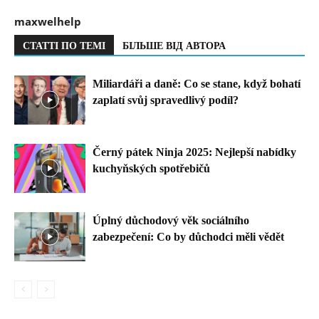
maxwelhelp
СТАТТІ ПО ТЕМІ
БІЛЬШЕ ВІД АВТОРА
Miliardáři a daně: Co se stane, když bohatí
zaplatí svůj spravedlivý podíl?
Černý pátek Ninja 2025: Nejlepší nabídky
kuchyňských spotřebičů
Úplný důchodový věk sociálního
zabezpečení: Co by důchodci měli vědět