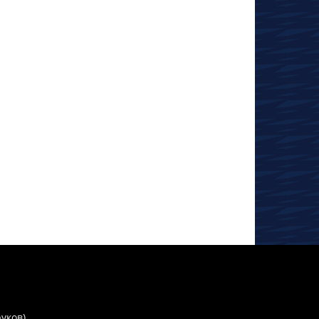
руков)