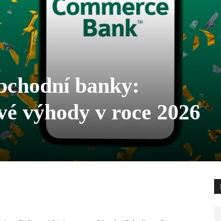
bchodní banky:
vé výhody v roce 2026