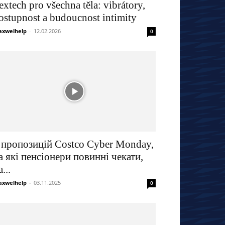
extech pro všechna těla: vibrátory,
ostupnost a budoucnost intimity
xwelhelp
-
12.02.2026
0
 пропозицій Costco Cyber ​​​​Monday,
а які пенсіонери повинні чекати,
...
xwelhelp
-
03.11.2025
0