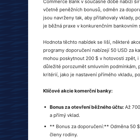
Commerce Bank v současné době nabízí širok
včetně peněžních bonusů, odměn za doporuč
jsou navrženy tak, aby přitahovaly vklady, p
je běžná praxe v konkurenčním bankovním 
Hodnota těchto nabídek se liší, některé ak
programy doporučení nabízejí 50 USD za ka
mohou poskytnout 200 $ v hotovosti zpět, i 
důležité porozumět smluvním podmínkám, pr
kritérií, jako je nastavení přímého vkladu, p
Klíčové akcie komerční banky:
Bonus za otevření běžného účtu:
Až 700 
a přímý vklad.
** Bonus za doporučení:** Odměna 50 $ p
členy rodiny.