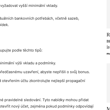
vyžadovat vyšší minimální vklady.
iduálních bankovních potřebách, včetně sazeb,
ídek.
R
в
і
tupujte podle těchto tipů:
ma
inimální výši vkladu a podmínky.
ředčasnému uzavření, abyste nepřišli o svůj bonus.
 otevřením účtu zkontrolujte nejlepší propagační
né pravidelné sledování. Tyto nabídky mohou přidat
otevřít nový účet, zejména pokud podmínky odpovídají
M