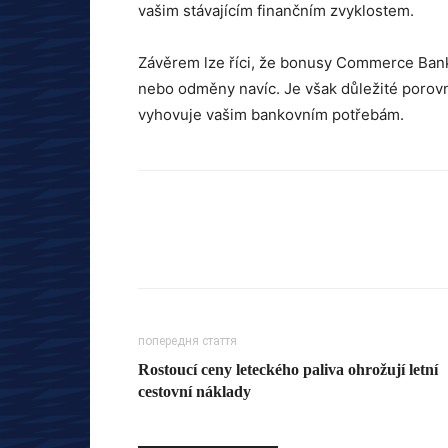
vašim stávajícím finančním zvyklostem.
Závěrem lze říci, že bonusy Commerce Ban
nebo odměny navíc. Je však důležité porovn
vyhovuje vašim bankovním potřebám.
попередня стаття
Rostoucí ceny leteckého paliva ohrožují letní
cestovní náklady