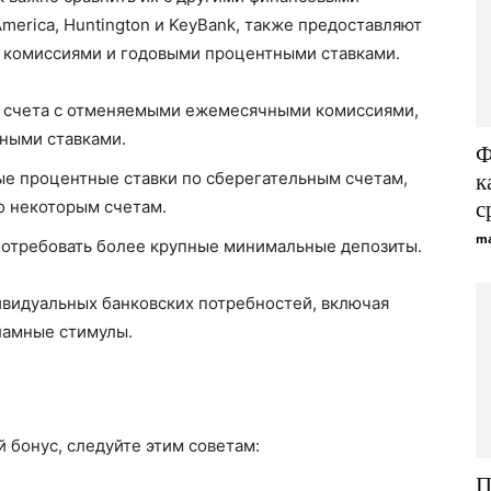
America, Huntington и KeyBank, также предоставляют
, комиссиями и годовыми процентными ставками.
ые счета с отменяемыми ежемесячными комиссиями,
ными ставками.
Ф
ые процентные ставки по сберегательным счетам,
к
о некоторым счетам.
с
ma
потребовать более крупные минимальные депозиты.
ивидуальных банковских потребностей, включая
кламные стимулы.
 бонус, следуйте этим советам:
П