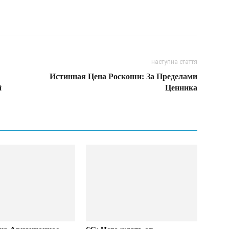
наступна стаття
Истинная Цена Роскоши: За Пределами
й
Ценника