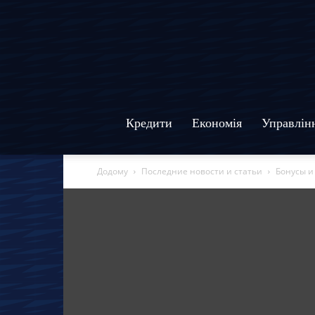
Кредити
Економія
Управлін
Додому
Последние новости и статьи
Бонусы и