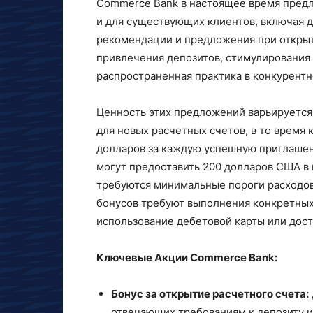
Commerce Bank в настоящее время предла
и для существующих клиентов, включая 
рекомендации и предложения при открыт
привлечения депозитов, стимулирования 
распространенная практика в конкурентн
Ценность этих предложений варьируется
для новых расчетных счетов, в то время
долларов за каждую успешную приглаше
могут предоставить 200 долларов США в в
требуются минимальные пороги расходов
бонусов требуют выполнения конкретных 
использование дебетовой карты или дос
Ключевые Акции Commerce Bank:
Бонус за открытие расчетного счета:
отвечающих требованиям к депозиту и