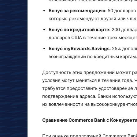
Бонус за рекомендацию:
50 долларов
которые рекомендуют друзей или член
Бонус по кредитной карте:
200 доллар
долларов США в течение трех месяцев
Бонус myRewards Savings:
25% дополн
вознаграждений по кредитным картам.
Доступность этих предложений может разл
условия могут меняться в течение года. 
требуется предоставить удостоверение л
подтверждение адреса. Банки использую
их вовлеченности на высококонкурентно
Сравнение Commerce Bank с Конкурент
При оценке предложений Commerce Bank