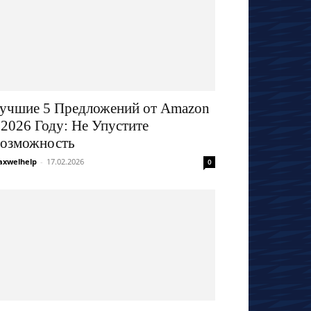
учшие 5 Предложений от Amazon
 2026 Году: Не Упустите
озможность
xwelhelp
-
17.02.2026
0