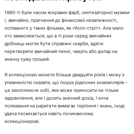
1980-ті були часом яскравих фарб, синтезаторної музики
і, звичайно, прагнення до фінансової незалежності,
оспіваного у таких фільмах, як «Уолл-стріт». Але мало
хто замислюється, що в ті роки серед звичайних
дрібниць могли бути справжні скарби, здатні
перетворити звичайний пенні, чверть або долар на
значну суму грошей.
Я колекціоную монети більше двадцяти років і можу з
упевненістю сказати, що пошук рідкісних екземплярів –
це захоплююче хобі, яке може приносити не тільки
задоволення, але і досить значний дохід. І хоча
полювання на раритети вимагає терпіння і знань, іноді
удача посміхається навіть починаючому
колекціонерові.