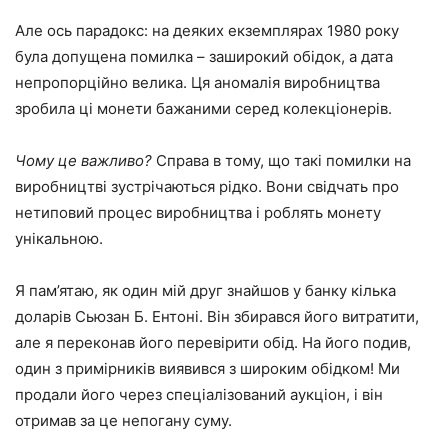
Але ось парадокс: на деяких екземплярах 1980 року
була допущена помилка – заширокий обідок, а дата
непропорційно велика. Ця аномалія виробництва
зробила ці монети бажаними серед колекціонерів.
Чому це важливо?
Справа в тому, що такі помилки на
виробництві зустрічаються рідко. Вони свідчать про
нетиповий процес виробництва і роблять монету
унікальною.
Я пам’ятаю, як один мій друг знайшов у банку кілька
доларів Сьюзан Б. Ентоні. Він збирався його витратити,
але я переконав його перевірити обід. На його подив,
один з примірників виявився з широким обідком! Ми
продали його через спеціалізований аукціон, і він
отримав за це непогану суму.