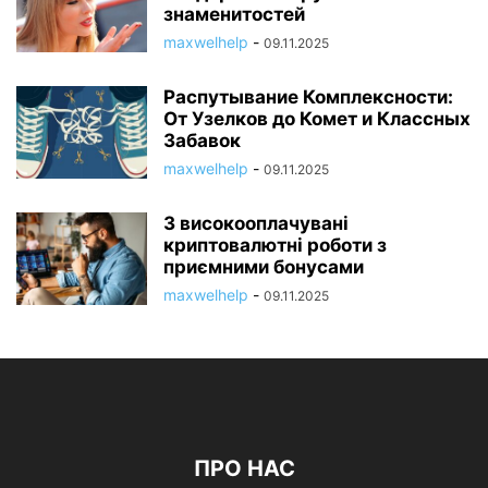
знаменитостей
maxwelhelp
-
09.11.2025
Распутывание Комплексности:
От Узелков до Комет и Классных
Забавок
maxwelhelp
-
09.11.2025
3 високооплачувані
криптовалютні роботи з
приємними бонусами
maxwelhelp
-
09.11.2025
ПРО НАС