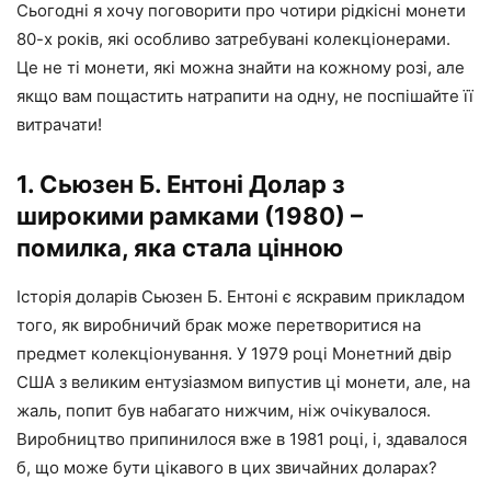
Сьогодні я хочу поговорити про чотири рідкісні монети
80-х років, які особливо затребувані колекціонерами.
Це не ті монети, які можна знайти на кожному розі, але
якщо вам пощастить натрапити на одну, не поспішайте її
витрачати!
1. Сьюзен Б. Ентоні Долар з
широкими рамками (1980) –
помилка, яка стала цінною
Історія доларів Сьюзен Б. Ентоні є яскравим прикладом
того, як виробничий брак може перетворитися на
предмет колекціонування. У 1979 році Монетний двір
США з великим ентузіазмом випустив ці монети, але, на
жаль, попит був набагато нижчим, ніж очікувалося.
Виробництво припинилося вже в 1981 році, і, здавалося
б, що може бути цікавого в цих звичайних доларах?