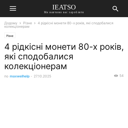
IEATSO
Ми навчимо вас заробляти
Додому
Різне
4 рідкісні монети 80-х років, які сподобалися
колекціонерам
Різне
4 рідкісні монети 80-х років,
які сподобалися
колекціонерам
54
по
maxwelhelp
-
27.10.2025