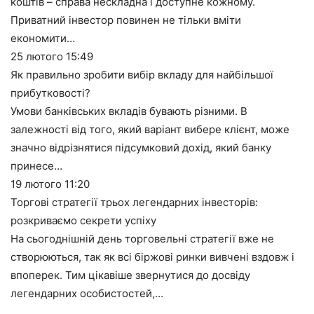
коштів – справа нескладна і доступне кожному.
Приватний інвестор повинен не тільки вміти
економити…
25 лютого
15:49
Як правильно зробити вибір вкладу для найбільшої
прибутковості?
Умови банківських вкладів бувають різними. В
залежності від того, який варіант вибере клієнт, може
значно відрізнятися підсумковий дохід, який банку
принесе…
19 лютого
11:20
Торгові стратегії трьох легендарних інвесторів:
розкриваємо секрети успіху
На сьогоднішній день торговельні стратегії вже не
створюються, так як всі біржові ринки вивчені вздовж і
впоперек. Тим цікавіше звернутися до досвіду
легендарних особистостей,…