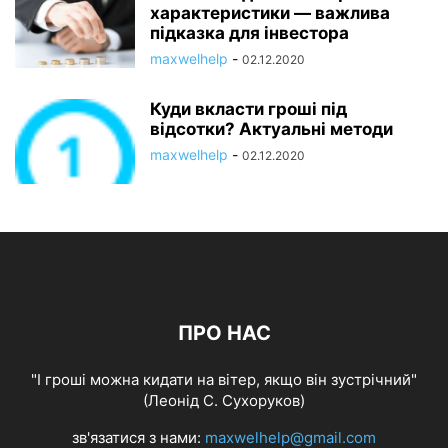
характеристики — важлива
підказка для інвестора
maxwelhelp
-
02.12.2020
Куди вкласти гроші під
відсотки? Актуальні методи
maxwelhelp
-
02.12.2020
ПРО НАС
"І гроші можна кидати на вітер, якщо він зустрічний"
(Леонід С. Сухоруков)
зв'язатися з нами:
maxwelhelp@gmail.com