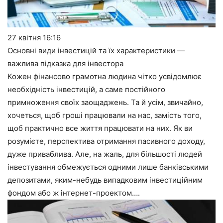
27 квітня
16:16
Основні види інвестицій та їх характеристики —
важлива підказка для інвестора
Кожен фінансово грамотна людина чітко усвідомлює
необхідність інвестицій, а саме постійного
примноження своїх заощаджень. Та й усім, звичайно,
хочеться, щоб гроші працювали на нас, замість того,
щоб практично все життя працювати на них. Як ви
розумієте, перспектива отримання пасивного доходу,
дуже приваблива. Але, на жаль, для більшості людей
інвестування обмежується одними лише банківськими
депозитами, яким-небудь випадковим інвестиційним
фондом або ж інтернет-проектом….