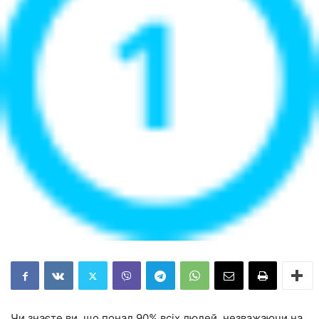
Чи знаєте ви, що понад 90% всіх людей, незважаючи на