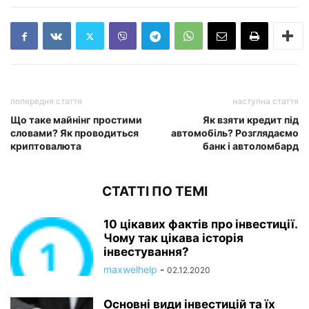
попередня стаття
наступна стаття
Що таке майнінг простими
Як взяти кредит під
словами? Як проводиться
автомобіль? Розглядаємо
криптовалюта
банк і автоломбард
СТАТТІ ПО ТЕМІ
10 цікавих фактів про інвестиції.
Чому так цікава історія
інвестування?
maxwelhelp
-
02.12.2020
Основні види інвестицій та їх