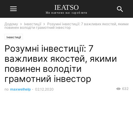
IEATSO
Ми навчимо вас заробляти
Додому
Інвестиції
Розумні інвестиції: 7 важливих якостей, якими
повинен володіти грамотний інвестор
Інвестиції
Розумні інвестиції: 7
важливих якостей, якими
повинен володіти
грамотний інвестор
632
по
maxwelhelp
-
02.12.2020