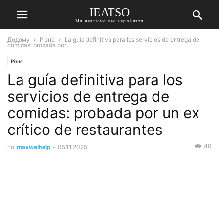
IEATSO
Ми навчимо вас заробляти
Додому
Різне
La guía definitiva para los servicios de entrega de
comidas: probada por...
Різне
La guía definitiva para los
servicios de entrega de
comidas: probada por un ex
crítico de restaurantes
40
по
maxwelhelp
-
05.11.2025