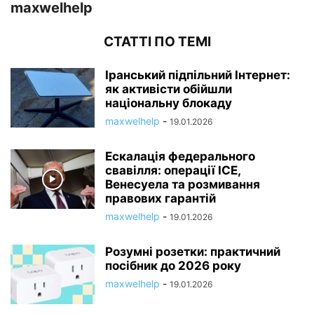
maxwelhelp
СТАТТІ ПО ТЕМІ
Іранський підпільний Інтернет:
як активісти обійшли
національну блокаду
maxwelhelp
-
19.01.2026
Ескалація федерального
свавілля: операції ICE,
Венесуела та розмивання
правових гарантій
maxwelhelp
-
19.01.2026
Розумні розетки: практичний
посібник до 2026 року
maxwelhelp
-
19.01.2026