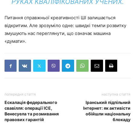
РУКАХ КВАЛІФІКОВАНИХ УЧЕНИХ.
Питання справжньої креативності ШІ залишається
відкритим. Але зрозуміло одне: швидкі темпи розвитку
змушують нас переглянути, що означає машина
«думати».
попередня стаття
наступна стаття
Ескалація федерального
Іранський підпільний
свавілля: операції ICE,
Інтернет: як активісти
Венесуела та розмивання
обійшли національну
правових гарантій
блокаду