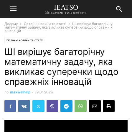
IEATSO
Ми навчимо вас заробляти
Додому
Останні новини та статті
ШІ вирішує багаторічну
математичну задачу, яка викликає суперечки щодо справжніх
інновацій
Останні новини та статті
ШІ вирішує багаторічну
математичну задачу, яка
викликає суперечки щодо
справжніх інновацій
по
maxwelhelp
-
19.01.2026