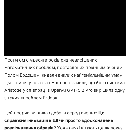
Протягом сімдесяти років ряд невирішених
математичних проблем, поставлених покійним вченим
Полом Ердошем, кидали виклик найгеніальнішим умам.
Цього місяця стартап Harmonic заявив, що його система
Aristotle у співпраці з OpenAI GPT-5.2 Pro вирішила одну
з таких «проблем Erdos».
Цей прорив викликав дебати серед вчених:
Це
справжня інновація в ШІ чи просто вдосконалене
розпізнавання образів?
Хоча деякі вітають це як доказ