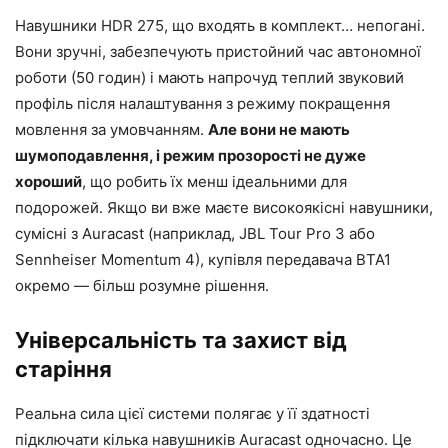
Навушники HDR 275, що входять в комплект… непогані.
Вони зручні, забезпечують пристойний час автономної
роботи (50 годин) і мають напрочуд теплий звуковий
профіль після налаштування з режиму покращення
мовлення за умовчанням.
Але вони не мають
шумоподавлення, і режим прозорості не дуже
хороший
, що робить їх менш ідеальними для
подорожей. Якщо ви вже маєте високоякісні навушники,
сумісні з Auracast (наприклад, JBL Tour Pro 3 або
Sennheiser Momentum 4), купівля передавача BTA1
окремо — більш розумне рішення.
Універсальність та захист від
старіння
Реальна сила цієї системи полягає у її здатності
підключати кілька навушників Auracast одночасно. Це