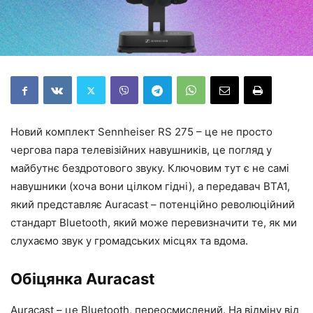
Новий комплект Sennheiser RS 275 – це не просто
чергова пара телевізійних навушників, це погляд у
майбутнє бездротового звуку. Ключовим тут є не самі
навушники (хоча вони цілком гідні), а передавач BTA1,
який представляє Auracast – потенційно революційний
стандарт Bluetooth, який може перевизначити те, як ми
слухаємо звук у громадських місцях та вдома.
Обіцянка Auracast
Auracast – це Bluetooth, переосмислений. На відміну від