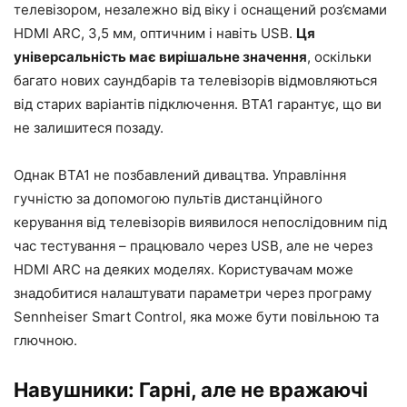
телевізором, незалежно від віку і оснащений роз’ємами
HDMI ARC, 3,5 мм, оптичним і навіть USB.
Ця
універсальність має вирішальне значення
, оскільки
багато нових саундбарів та телевізорів відмовляються
від старих варіантів підключення. BTA1 гарантує, що ви
не залишитеся позаду.
Однак BTA1 не позбавлений дивацтва. Управління
гучністю за допомогою пультів дистанційного
керування від телевізорів виявилося непослідовним під
час тестування – працювало через USB, але не через
HDMI ARC на деяких моделях. Користувачам може
знадобитися налаштувати параметри через програму
Sennheiser Smart Control, яка може бути повільною та
глючною.
Навушники: Гарні, але не вражаючі