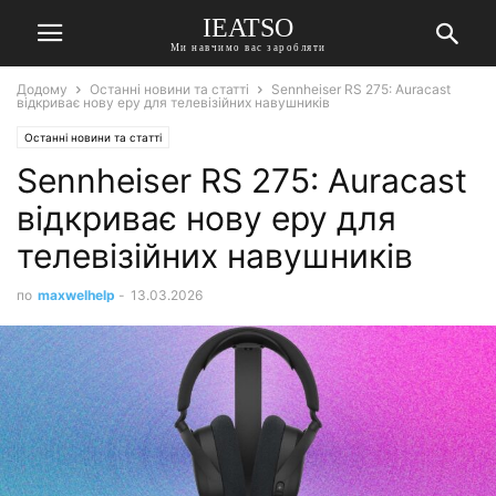
IEATSO
Ми навчимо вас заробляти
Додому
Останні новини та статті
Sennheiser RS 275: Auracast
відкриває нову еру для телевізійних навушників
Останні новини та статті
Sennheiser RS 275: Auracast
відкриває нову еру для
телевізійних навушників
по
maxwelhelp
-
13.03.2026