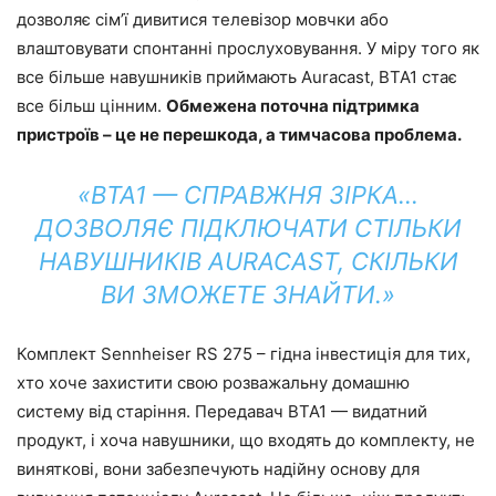
дозволяє сім’ї дивитися телевізор мовчки або
влаштовувати спонтанні прослуховування. У міру того як
все більше навушників приймають Auracast, BTA1 стає
все більш цінним.
Обмежена поточна підтримка
пристроїв – це не перешкода, а тимчасова проблема.
«BTA1 — СПРАВЖНЯ ЗІРКА…
ДОЗВОЛЯЄ ПІДКЛЮЧАТИ СТІЛЬКИ
НАВУШНИКІВ AURACAST, СКІЛЬКИ
ВИ ЗМОЖЕТЕ ЗНАЙТИ.»
Комплект Sennheiser RS ​​275 – гідна інвестиція для тих,
хто хоче захистити свою розважальну домашню
систему від старіння. Передавач BTA1 — видатний
продукт, і хоча навушники, що входять до комплекту, не
виняткові, вони забезпечують надійну основу для