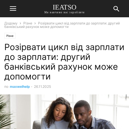
IEATSO
Ми навчимо вас заробляти
Додому
Різне
Розірвати цикл від зарплати до зарплати: другий
банківський рахунок може допомогти
Різне
Розірвати цикл від зарплати
до зарплати: другий
банківський рахунок може
допомогти
по
maxwelhelp
-
26.11.2025