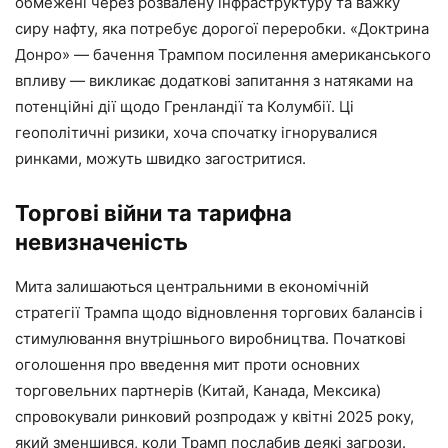
обмежені через розвалену інфраструктуру та важку
сиру нафту, яка потребує дорогої переробки. «Доктрина
Донро» — бачення Трампом посилення американського
впливу — викликає додаткові запитання з натяками на
потенційні дії щодо Гренландії та Колумбії. Ці
геополітичні ризики, хоча спочатку ігнорувалися
ринками, можуть швидко загостритися.
Торгові війни та тарифна
невизначеність
Мита залишаються центральними в економічній
стратегії Трампа щодо відновлення торгових балансів і
стимулювання внутрішнього виробництва. Початкові
оголошення про введення мит проти основних
торговельних партнерів (Китай, Канада, Мексика)
спровокували ринковий розпродаж у квітні 2025 року,
який зменшився, коли Трамп послабив деякі загрози.