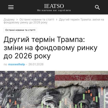
IEATSO
Ми навчимо вас заробляти
Додому
Останні новини та статті
Другий термін Трампа: зміни на
фондовому ринку до 2026 року
Останні новини та статті
Другий термін Трампа:
зміни на фондовому ринку
до 2026 року
по
maxwelhelp
-
26.01.2026