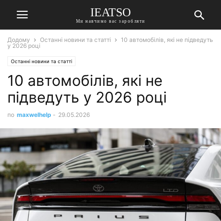
IEATSO
Ми навчимо вас заробляти
Додому
Останні новини та статті
10 автомобілів, які не підведуть
у 2026 році
Останні новини та статті
10 автомобілів, які не
підведуть у 2026 році
по
maxwelhelp
-
29.05.2026