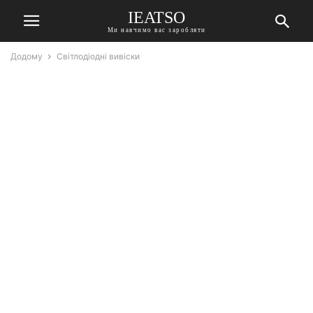
IEATSO
Ми навчимо вас заробляти
Додому
Світлодіодні вивіски