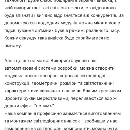
технології дуже слабо поширені в Україні і вивіска, в
якій використані такі світлові ефекти, стовідсотково
буде впізнати і вигідно відрізняється від конкурентів. За
допомогою світлодіодних модулів можна міняти колір
підсвічування об’ємних букв в режимі реального часу.
Кожну секунду така вивіска буде сприйматися по-
різному.
Але і це ще не межа. Використовуючи наші
автоматизовані системи розробки, можна створити
модульні повнокольорові керовані світлодіодні
конструкції, геометричні розміри та світлотехнічні
характеристики визначаються лише Вашим креативом.
Зробити букви мерехтливими, переливаються або ж
додати ефект “полум’я”.
Наша компанія професійно займається виготовленням
та монтажем світлодіодних вивісок – зробивши у нас
замовлення на світлодіодні компоненти, можна бути