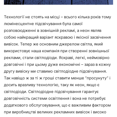
Технології не стоять на місці – всього кілька років тому
люмінесцентне підсвічування була самої
розповсюдженні в зовнішній рекламі, а неон являв
собою найкращий варіант яскравою і якісної засвічення
вивісок. Тепер же основним джерелом світла, який
використовує наша компанія при створенні зовнішньої
реклами, стали світлодіоди. Яскраві, легкі, неймовірно
довговічні і при цьому дуже економічні – зараз в кожну
другу вивіску ми ставимо світлодіодне підсвічування.
Так навіщо ж за ті ж гроші ставити менше “просунуту” і
досить вразливу технологію, таку як неон, якщо є
світлодіоди. Світлодіодне підсвічування гарантує
довговічність системи освітлення і вона не потребує
додаткового обслуговування, що є важливим фактором
при виробництві великих рекламних вивісок і високо