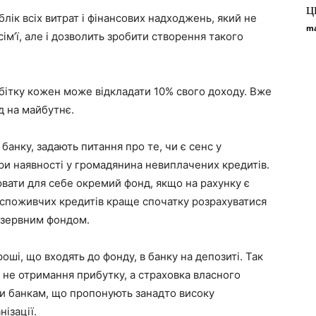
ц
ік всіх витрат і фінансових надходжень, який не
ma
ім’ї, але і дозволить зробити створення такого
бітку кожен може відкладати 10% свого доходу. Вже
д на майбутнє.
банку, задають питання про те, чи є сенс у
ри наявності у громадянина невиплачених кредитів.
вати для себе окремий фонд, якщо на рахунку є
 споживчих кредитів краще спочатку розрахуватися
резервним фондом.
ші, що входять до фонду, в банку на депозиті. Так
не отримання прибутку, а страховка власного
ти банкам, що пропонують занадто високу
нізації.