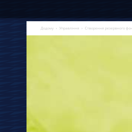
Додому
Управління
Створення резервного фон