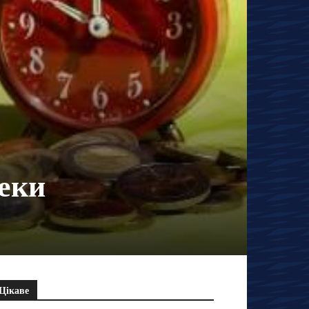
еки
Цікаве