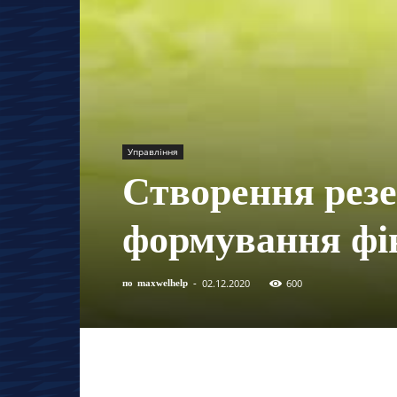
Управління
Створення резе
формування фі
02.12.2020
600
по
maxwelhelp
-