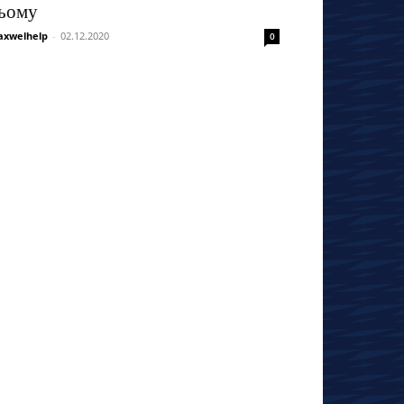
ьому
xwelhelp
-
02.12.2020
0