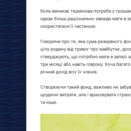
Коли виникає термінова потреба у грошах,
однак більш раціонально завжди мати в за
скористатися її частиною.
Говорячи про те, яка сума резервного фо
цілу родину від тривог про майбутнє, дос
стверджують, що потрібно мати в запасі 
три місяці або навіть півроку. Хоча бага
річний дохід всіх їх членів.
Створюючи такий фонд, важливо не забува
щоденні витрати, але і враховувати страх
та інше.