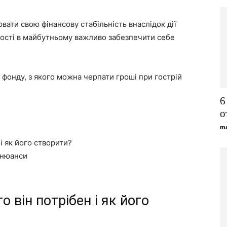
ати свою фінансову стабільність внаслідок дії
еності в майбутньому важливо забезпечити себе
фонду, з якого можна черпати гроші при гострій
6
о
ma
і як його створити?
 нюанси
 він потрібен і як його