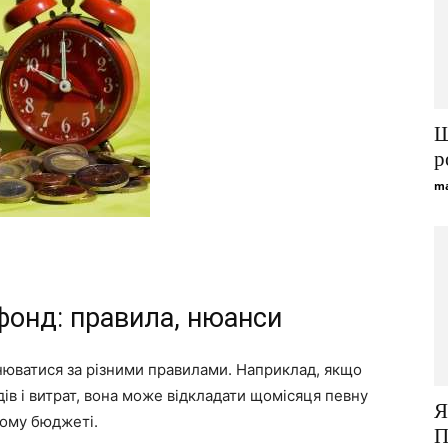
Щ
р
ma
фонд: правила, нюанси
юватися за різними правилами. Наприклад, якщо
одів і витрат, вона може відкладати щомісяця певну
Я
йному бюджеті.
П