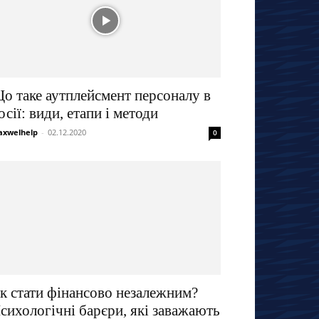
о таке аутплейсмент персоналу в
осії: види, етапи і методи
xwelhelp
-
02.12.2020
0
к стати фінансово незалежним?
сихологічні барєри, які заважають