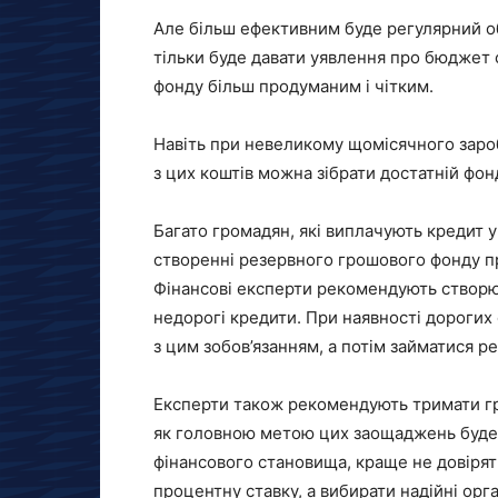
Але більш ефективним буде регулярний обл
тільки буде давати уявлення про бюджет с
фонду більш продуманим і чітким.
Навіть при невеликому щомісячного заро
з цих коштів можна зібрати достатній фон
Багато громадян, які виплачують кредит у 
створенні резервного грошового фонду п
Фінансові експерти рекомендують створю
недорогі кредити. При наявності дорогих
з цим зобов’язанням, а потім займатися 
Експерти також рекомендують тримати гро
як головною метою цих заощаджень буде 
фінансового становища, краще не довіря
процентну ставку, а вибирати надійні орга