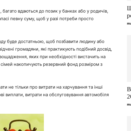
Щ
 багато вдаються до позик у банках або у родичів,
р
пасі певну суму, щоб у разі потреби просто
ma
нду буде достатньою, щоб позбавити людину або
відчені громадяни, які практикують подібний досвід,
заощадження, яких при необхідності вистачить на
то сімей накопичують резервний фонд розміром з
ти не тільки про витрати на харчування та інші
В
ові виплати, витрати на обслуговування автомобіля
2
ma