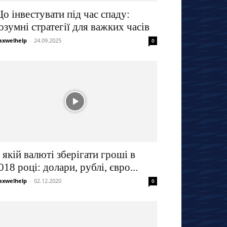
о інвестувати під час спаду:
озумні стратегії для важких часів
xwelhelp
-
24.09.2025
0
 якій валюті зберігати гроші в
018 році: долари, рублі, євро...
xwelhelp
-
02.12.2020
0