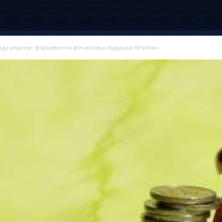
ду родини: формування фінансової подушки безпеки